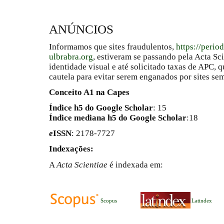
ANÚNCIOS
Informamos que sites fraudulentos,
https://perio
ulbrabra.org
, estiveram se passando pela Acta Sc
identidade visual e até solicitado taxas de APC
cautela para evitar serem enganados por sites se
Conceito A1 na Capes
Índice h5 do Google Scholar
: 15
Índice mediana h5 do Google Scholar
:18
e
ISSN
: 2178-7727
Indexações:
A
Acta Scientiae
é indexada em:
Scopus
Latindex