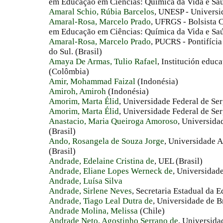
em Educação em Ciências: Química da Vida e Saúd
Amaral Schio, Rúbia Barcelos
, UNESP - Universid
Amaral-Rosa, Marcelo Prado
, UFRGS - Bolsista
em Educação em Ciências: Química da Vida e Saú
Amaral-Rosa, Marcelo Prado
, PUCRS - Pontifíci
do Sul. (Brasil)
Amaya De Armas, Tulio Rafael
, Institución educ
(Colômbia)
Amir, Mohammad Faizal
(Indonésia)
Amiroh, Amiroh
(Indonésia)
Amorim, Marta Élid
, Universidade Federal de Ser
Amorim, Marta Élid
, Universidade Federal de Ser
Anastacio, Maria Queiroga Amoroso
, Universida
(Brasil)
Ando, Rosangela de Souza Jorge
, Universidade 
(Brasil)
Andrade, Edelaine Cristina de
, UEL (Brasil)
Andrade, Eliane Lopes Werneck de
, Universidad
Andrade, Luísa Silva
Andrade, Sirlene Neves
, Secretaria Estadual da 
Andrade, Tiago Leal Dutra de
, Universidade de Br
Andrade Molina, Melissa
(Chile)
Andrade Neto, Agostinho Serrano de
, Universida