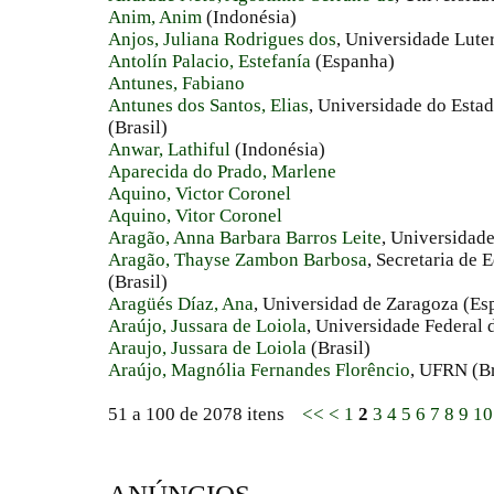
Anim, Anim
(Indonésia)
Anjos, Juliana Rodrigues dos
, Universidade Luter
Antolín Palacio, Estefanía
(Espanha)
Antunes, Fabiano
Antunes dos Santos, Elias
, Universidade do Est
(Brasil)
Anwar, Lathiful
(Indonésia)
Aparecida do Prado, Marlene
Aquino, Victor Coronel
Aquino, Vitor Coronel
Aragão, Anna Barbara Barros Leite
, Universidad
Aragão, Thayse Zambon Barbosa
, Secretaria de
(Brasil)
Aragüés Díaz, Ana
, Universidad de Zaragoza (Es
Araújo, Jussara de Loiola
, Universidade Federal 
Araujo, Jussara de Loiola
(Brasil)
Araújo, Magnólia Fernandes Florêncio
, UFRN (Br
51 a 100 de 2078 itens
<<
<
1
2
3
4
5
6
7
8
9
10