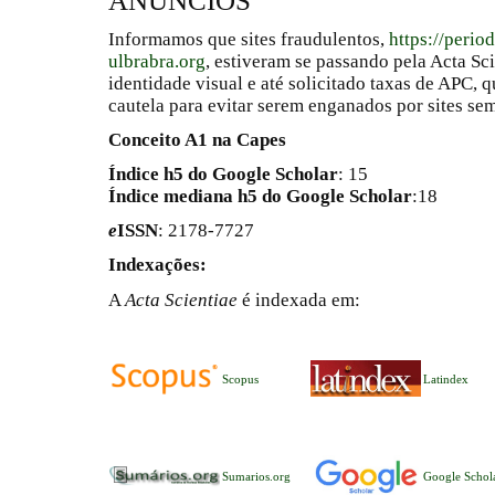
ANÚNCIOS
Informamos que sites fraudulentos,
https://perio
ulbrabra.org
, estiveram se passando pela Acta Sc
identidade visual e até solicitado taxas de APC
cautela para evitar serem enganados por sites se
Conceito A1 na Capes
Índice h5 do Google Scholar
: 15
Índice mediana h5 do Google Scholar
:18
e
ISSN
: 2178-7727
Indexações:
A
Acta Scientiae
é indexada em:
Scopus
Latindex
Sumarios.org
Google Schol