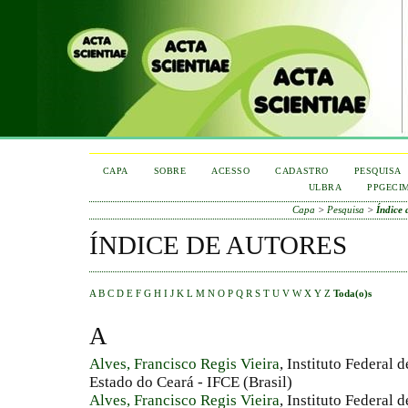
CAPA
SOBRE
ACESSO
CADASTRO
PESQUISA
ULBRA
PPGECI
Capa
>
Pesquisa
>
Índice 
ÍNDICE DE AUTORES
A
B
C
D
E
F
G
H
I
J
K
L
M
N
O
P
Q
R
S
T
U
V
W
X
Y
Z
Toda(o)s
A
Alves, Francisco Regis Vieira
, Instituto Federal
Estado do Ceará - IFCE (Brasil)
Alves, Francisco Regis Vieira
, Instituto Federal