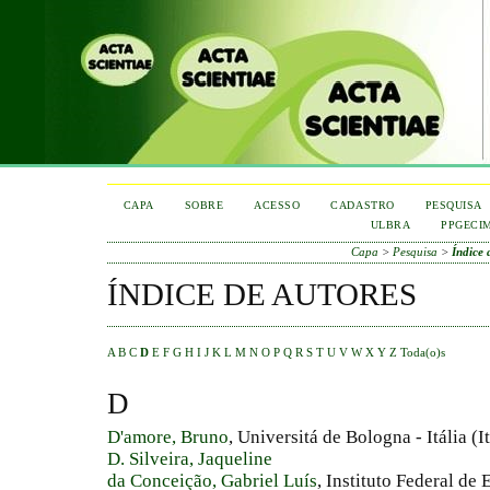
CAPA
SOBRE
ACESSO
CADASTRO
PESQUISA
ULBRA
PPGECI
Capa
>
Pesquisa
>
Índice 
ÍNDICE DE AUTORES
A
B
C
D
E
F
G
H
I
J
K
L
M
N
O
P
Q
R
S
T
U
V
W
X
Y
Z
Toda(o)s
D
D'amore, Bruno
, Universitá de Bologna - Itália (It
D. Silveira, Jaqueline
da Conceição, Gabriel Luís
, Instituto Federal de