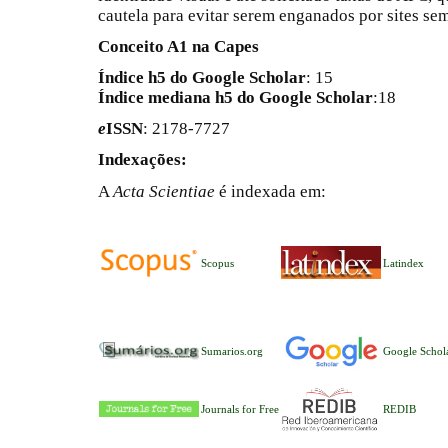
cautela para evitar serem enganados por sites se
Conceito A1 na Capes
Índice h5 do Google Scholar
: 15
Índice mediana h5 do Google Scholar
:18
e
ISSN
: 2178-7727
Indexações:
A
Acta Scientiae
é indexada em:
Scopus
Latindex
Sumarios.org
Google Schol
Journals for Free
REDIB