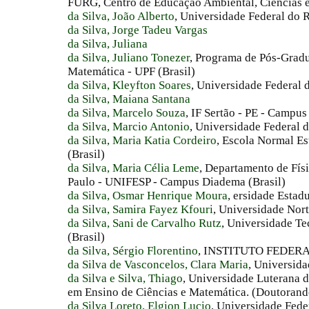
FURG, Centro de Educação Ambiental, Ciências
da Silva, João Alberto
, Universidade Federal do
da Silva, Jorge Tadeu Vargas
da Silva, Juliana
da Silva, Juliano Tonezer
, Programa de Pós-Grad
Matemática - UPF (Brasil)
da Silva, Kleyfton Soares
, Universidade Federal 
da Silva, Maiana Santana
da Silva, Marcelo Souza
, IF Sertão - PE - Campus
da Silva, Marcio Antonio
, Universidade Federal 
da Silva, Maria Katia Cordeiro
, Escola Normal E
(Brasil)
da Silva, Maria Célia Leme
, Departamento de Fís
Paulo - UNIFESP - Campus Diadema (Brasil)
da Silva, Osmar Henrique Moura
, ersidade Estad
da Silva, Samira Fayez Kfouri
, Universidade Nort
da Silva, Sani de Carvalho Rutz
, Universidade T
(Brasil)
da Silva, Sérgio Florentino
, INSTITUTO FEDERA
da Silva de Vasconcelos, Clara Maria
, Universida
da Silva e Silva, Thiago
, Universidade Luterana 
em Ensino de Ciências e Matemática. (Doutorando
da Silva Loreto, Elgion Lucio
, Universidade Fede