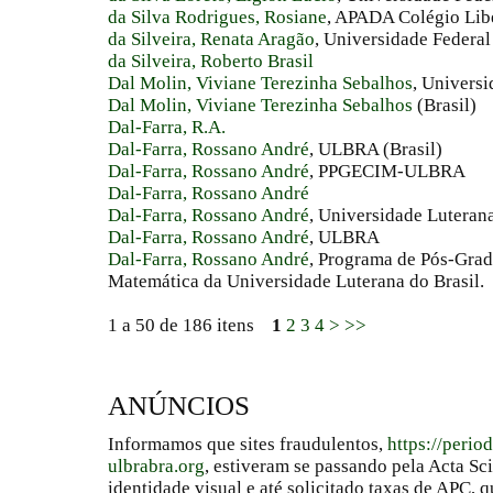
da Silva Rodrigues, Rosiane
, APADA Colégio Libe
da Silveira, Renata Aragão
, Universidade Federal
da Silveira, Roberto Brasil
Dal Molin, Viviane Terezinha Sebalhos
, Universi
Dal Molin, Viviane Terezinha Sebalhos
(Brasil)
Dal-Farra, R.A.
Dal-Farra, Rossano André
, ULBRA (Brasil)
Dal-Farra, Rossano André
, PPGECIM-ULBRA
Dal-Farra, Rossano André
Dal-Farra, Rossano André
, Universidade Luterana
Dal-Farra, Rossano André
, ULBRA
Dal-Farra, Rossano André
, Programa de Pós-Grad
Matemática da Universidade Luterana do Brasil.
1 a 50 de 186 itens
1
2
3
4
>
>>
ANÚNCIOS
Informamos que sites fraudulentos,
https://perio
ulbrabra.org
, estiveram se passando pela Acta Sc
identidade visual e até solicitado taxas de APC