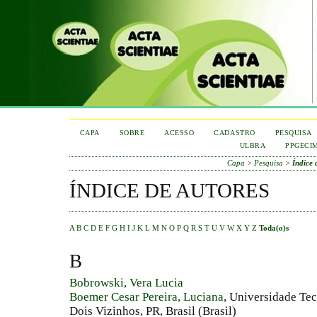
CAPA
SOBRE
ACESSO
CADASTRO
PESQUISA
ULBRA
PPGECI
Capa
>
Pesquisa
>
Índice 
ÍNDICE DE AUTORES
A
B
C
D
E
F
G
H
I
J
K
L
M
N
O
P
Q
R
S
T
U
V
W
X
Y
Z
Toda(o)s
B
Bobrowski, Vera Lucia
Boemer Cesar Pereira, Luciana
, Universidade Te
Dois Vizinhos, PR, Brasil (Brasil)