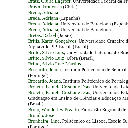
Bratz, Giulia Engroff
, Universidade Federal da Fr
Bravo, Francisca
(Chile)
Breda, Adriana
Breda, Adriana
(Espanha)
Breda, Adriana
, Universitat de Barcelona (Espan
Breda, Adriana
, Universitat de Barcelona
Bretas, Rafael
(Japão)
Britis, Karen Gonçalves
, Universidade Cruzeiro d
Alphaville, SP, Brasil. (Brasil)
Britto, Silvio Luis
, Universidade Luterana do Bras
Britto, Silvio Luiz
, Ulbra (Brasil)
Britto, Silvio Luiz Martins
Brocardo, Joana
, Instituto Politécnico de Setúba
(Portugal)
Brocardo, Joana
, Instituto Politécnico de Portale
Broietti, Fabiele Cristiane Dias
, Universidade Est
Broietti, Fabiele Cristiane Dias
, Universidade Es
Graduação em Ensino de Ciências e Educação M
(Brasil)
Brum, Wanderley Pivatto
, Fundação Regional de
Brundo, Jose
Brunheira, Lina
, Politécnico de Lisboa, Escola S
(Portugal)