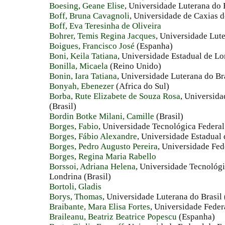
Boesing, Geane Elise
, Universidade Luterana do B
Boff, Bruna Cavagnoli
, Universidade de Caxias d
Boff, Eva Teresinha de Oliveira
Bohrer, Temis Regina Jacques
, Universidade Lute
Boigues, Francisco José
(Espanha)
Boni, Keila Tatiana
, Universidade Estadual de Lo
Bonilla, Micaela
(Reino Unido)
Bonin, Iara Tatiana
, Universidade Luterana do Bra
Bonyah, Ebenezer
(Africa do Sul)
Borba, Rute Elizabete de Souza Rosa
, Universid
(Brasil)
Bordin Botke Milani, Camille
(Brasil)
Borges, Fabio
, Universidade Tecnológica Federal
Borges, Fábio Alexandre
, Universidade Estadual 
Borges, Pedro Augusto Pereira
, Universidade Fede
Borges, Regina Maria Rabello
Borssoi, Adriana Helena
, Universidade Tecnológ
Londrina (Brasil)
Bortoli, Gladis
Borys, Thomas
, Universidade Luterana do Brasi
Braibante, Mara Elisa Fortes
, Universidade Feder
Braileanu, Beatriz Beatrice Popescu
(Espanha)