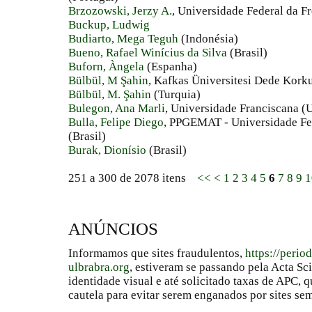
Brzozowski, Jerzy A.
, Universidade Federal da Fr
Buckup, Ludwig
Budiarto, Mega Teguh
(Indonésia)
Bueno, Rafael Winícius da Silva
(Brasil)
Buforn, Àngela
(Espanha)
Bülbül, M Şahin
, Kafkas Üniversitesi Dede Korku
Bülbül, M. Şahin
(Turquia)
Bulegon, Ana Marli
, Universidade Franciscana (
Bulla, Felipe Diego
, PPGEMAT - Universidade Fe
(Brasil)
Burak, Dionísio
(Brasil)
251 a 300 de 2078 itens
<<
<
1
2
3
4
5
6
7
8
9
1
ANÚNCIOS
Informamos que sites fraudulentos,
https://perio
ulbrabra.org
, estiveram se passando pela Acta Sc
identidade visual e até solicitado taxas de APC
cautela para evitar serem enganados por sites se