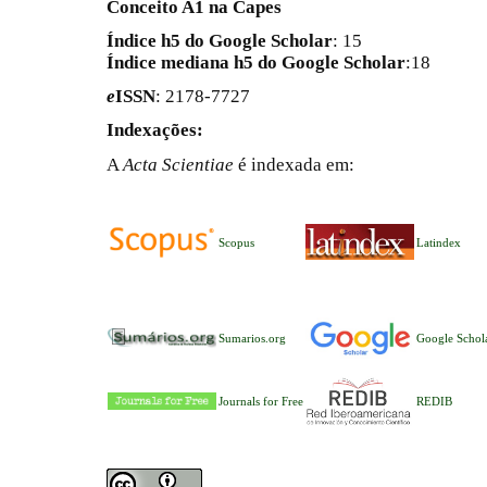
Conceito A1 na Capes
Índice h5 do Google Scholar
: 15
Índice mediana h5 do Google Scholar
:18
e
ISSN
: 2178-7727
Indexações:
A
Acta Scientiae
é indexada em:
Scopus
Latindex
Sumarios.org
Google Schol
Journals for Free
REDIB