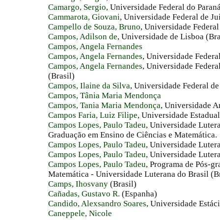
Camargo, Sergio
, Universidade Federal do Paran
Cammarota, Giovani
, Universidade Federal de Ju
Campello de Souza, Bruno
, Universidade Federal
Campos, Adilson de
, Universidade de Lisboa (Bra
Campos, Angela Fernandes
Campos, Angela Fernandes
, Universidade Federa
Campos, Angela Fernandes
, Universidade Feder
(Brasil)
Campos, Ilaine da Silva
, Universidade Federal de
Campos, Tânia Maria Mendonça
Campos, Tania Maria Mendonça
, Universidade A
Campos Faria, Luiz Filipe
, Universidade Estadual
Campos Lopes, Paulo Tadeu
, Universidade Luter
Graduação em Ensino de Ciências e Matemática.
Campos Lopes, Paulo Tadeu
, Universidade Lutera
Campos Lopes, Paulo Tadeu
, Universidade Luter
Campos Lopes, Paulo Tadeu
, Programa de Pós-gr
Matemática - Universidade Luterana do Brasil (Br
Camps, Ihosvany
(Brasil)
Cañadas, Gustavo R.
(Espanha)
Candido, Alexsandro Soares
, Universidade Estác
Caneppele, Nicole