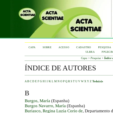
CAPA
SOBRE
ACESSO
CADASTRO
PESQUISA
ULBRA
PPGECI
Capa
>
Pesquisa
>
Índice 
ÍNDICE DE AUTORES
A
B
C
D
E
F
G
H
I
J
K
L
M
N
O
P
Q
R
S
T
U
V
W
X
Y
Z
Toda(o)s
B
Burgos, María
(Espanha)
Burgos Navarro, María
(Espanha)
Buriasco, Regina Luzia Corio de
, Departamento 