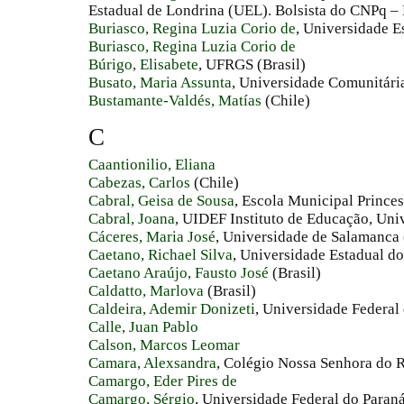
Estadual de Londrina (UEL). Bolsista do CNPq – B
Buriasco, Regina Luzia Corio de
, Universidade E
Buriasco, Regina Luzia Corio de
Búrigo, Elisabete
, UFRGS (Brasil)
Busato, Maria Assunta
, Universidade Comunitári
Bustamante-Valdés, Matías
(Chile)
C
Caantionilio, Eliana
Cabezas, Carlos
(Chile)
Cabral, Geisa de Sousa
, Escola Municipal Princes
Cabral, Joana
, UIDEF Instituto de Educação, Uni
Cáceres, Maria José
, Universidade de Salamanca
Caetano, Richael Silva
, Universidade Estadual do
Caetano Araújo, Fausto José
(Brasil)
Caldatto, Marlova
(Brasil)
Caldeira, Ademir Donizeti
, Universidade Federal 
Calle, Juan Pablo
Calson, Marcos Leomar
Camara, Alexsandra
, Colégio Nossa Senhora do Ro
Camargo, Eder Pires de
Camargo, Sérgio
, Universidade Federal do Paraná