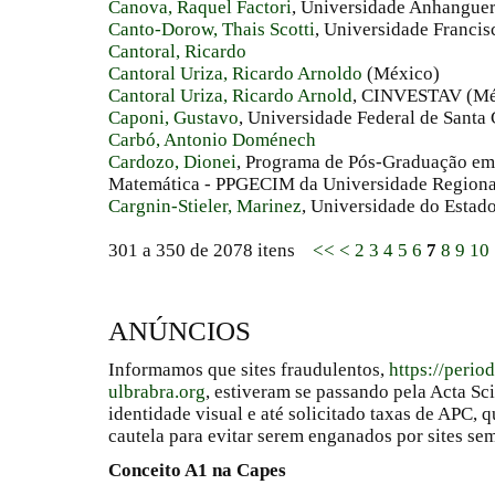
Canova, Raquel Factori
, Universidade Anhanguer
Canto-Dorow, Thais Scotti
, Universidade Francis
Cantoral, Ricardo
Cantoral Uriza, Ricardo Arnoldo
(México)
Cantoral Uriza, Ricardo Arnold
, CINVESTAV (Mé
Caponi, Gustavo
, Universidade Federal de Santa 
Carbó, Antonio Doménech
Cardozo, Dionei
, Programa de Pós-Graduação em 
Matemática - PPGECIM da Universidade Regiona
Cargnin-Stieler, Marinez
, Universidade do Esta
301 a 350 de 2078 itens
<<
<
2
3
4
5
6
7
8
9
10
ANÚNCIOS
Informamos que sites fraudulentos,
https://perio
ulbrabra.org
, estiveram se passando pela Acta Sc
identidade visual e até solicitado taxas de APC
cautela para evitar serem enganados por sites se
Conceito A1 na Capes