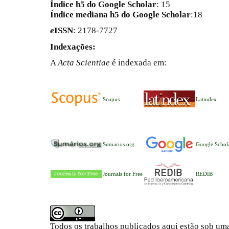
Índice h5 do Google Scholar
: 15
Índice mediana h5 do Google Scholar
:18
e
ISSN
: 2178-7727
Indexações:
A
Acta Scientiae
é indexada em:
Scopus
Latindex
Sumarios.org
Google Schol
Journals for Free
REDIB
Todos os trabalhos publicados aqui estão sob um