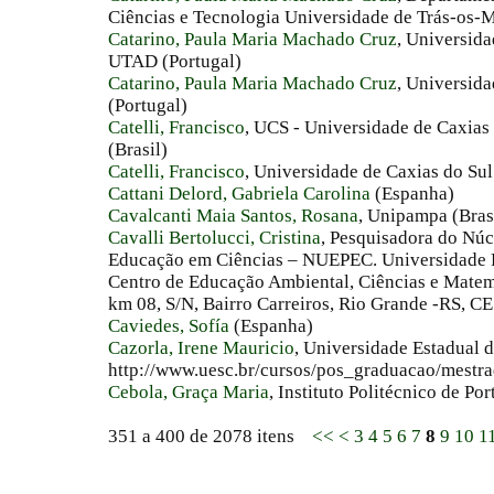
Ciências e Tecnologia Universidade de Trás-os-M
Catarino, Paula Maria Machado Cruz
, Universida
UTAD (Portugal)
Catarino, Paula Maria Machado Cruz
, Universid
(Portugal)
Catelli, Francisco
, UCS - Universidade de Caxia
(Brasil)
Catelli, Francisco
, Universidade de Caxias do Sul
Cattani Delord, Gabriela Carolina
(Espanha)
Cavalcanti Maia Santos, Rosana
, Unipampa (Bras
Cavalli Bertolucci, Cristina
, Pesquisadora do Núc
Educação em Ciências – NUEPEC. Universidade 
Centro de Educação Ambiental, Ciências e Mate
km 08, S/N, Bairro Carreiros, Rio Grande -RS, CE 
Caviedes, Sofía
(Espanha)
Cazorla, Irene Mauricio
, Universidade Estadual 
http://www.uesc.br/cursos/pos_graduacao/mestra
Cebola, Graça Maria
, Instituto Politécnico de Por
351 a 400 de 2078 itens
<<
<
3
4
5
6
7
8
9
10
1