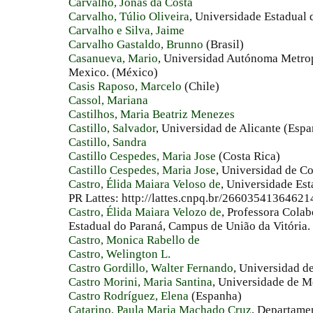
Carvalho, Jonas da Costa
Carvalho, Túlio Oliveira
, Universidade Estadual 
Carvalho e Silva, Jaime
Carvalho Gastaldo, Brunno
(Brasil)
Casanueva, Mario
, Universidad Autónoma Metro
Mexico. (México)
Casis Raposo, Marcelo
(Chile)
Cassol, Mariana
Castilhos, Maria Beatriz Menezes
Castillo, Salvador
, Universidad de Alicante (Esp
Castillo, Sandra
Castillo Cespedes, Maria Jose
(Costa Rica)
Castillo Cespedes, Maria Jose
, Universidad de Co
Castro, Élida Maiara Veloso de
, Universidade Es
PR Lattes: http://lattes.cnpq.br/266035413646214
Castro, Élida Maiara Velozo de
, Professora Cola
Estadual do Paraná, Campus de União da Vitória. 
Castro, Monica Rabello de
Castro, Welington L.
Castro Gordillo, Walter Fernando
, Universidad d
Castro Morini, Maria Santina
, Universidade de M
Castro Rodríguez, Elena
(Espanha)
Catarino, Paula Maria Machado Cruz
, Departame