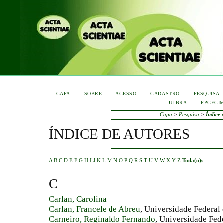
CAPA
SOBRE
ACESSO
CADASTRO
PESQUISA
ULBRA
PPGECI
Capa
>
Pesquisa
>
Índice 
ÍNDICE DE AUTORES
A
B
C
D
E
F
G
H
I
J
K
L
M
N
O
P
Q
R
S
T
U
V
W
X
Y
Z
Toda(o)s
C
Carlan, Carolina
Carlan, Francele de Abreu
, Universidade Federal
Carneiro, Reginaldo Fernando
, Universidade Fede