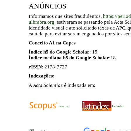
ANÚNCIOS
Informamos que sites fraudulentos,
https://perio
ulbrabra.org
, estiveram se passando pela Acta Sc
identidade visual e até solicitado taxas de APC
cautela para evitar serem enganados por sites se
Conceito A1 na Capes
Índice h5 do Google Scholar
: 15
Índice mediana h5 do Google Scholar
:18
e
ISSN
: 2178-7727
Indexações:
A
Acta Scientiae
é indexada em:
Scopus
Latindex