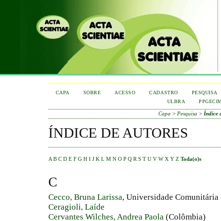
CAPA
SOBRE
ACESSO
CADASTRO
PESQUISA
ULBRA
PPGECI
Capa
>
Pesquisa
>
Índice 
ÍNDICE DE AUTORES
A
B
C
D
E
F
G
H
I
J
K
L
M
N
O
P
Q
R
S
T
U
V
W
X
Y
Z
Toda(o)s
C
Cecco, Bruna Larissa
, Universidade Comunitária
Ceragioli, Laíde
Cervantes Wilches, Andrea Paola
(Colômbia)