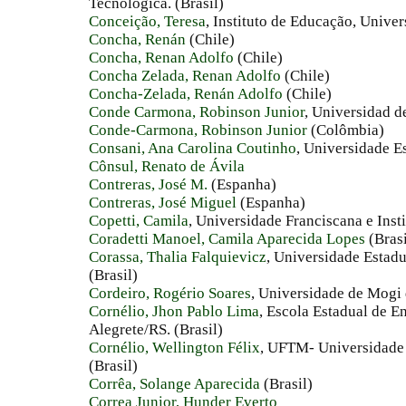
Tecnológica. (Brasil)
Conceição, Teresa
, Instituto de Educação, Unive
Concha, Renán
(Chile)
Concha, Renan Adolfo
(Chile)
Concha Zelada, Renan Adolfo
(Chile)
Concha-Zelada, Renán Adolfo
(Chile)
Conde Carmona, Robinson Junior
, Universidad d
Conde-Carmona, Robinson Junior
(Colômbia)
Consani, Ana Carolina Coutinho
, Universidade E
Cônsul, Renato de Ávila
Contreras, José M.
(Espanha)
Contreras, José Miguel
(Espanha)
Copetti, Camila
, Universidade Franciscana e Insti
Coradetti Manoel, Camila Aparecida Lopes
(Brasi
Corassa, Thalia Falquievicz
, Universidade Estadu
(Brasil)
Cordeiro, Rogério Soares
, Universidade de Mogi
Cornélio, Jhon Pablo Lima
, Escola Estadual de E
Alegrete/RS. (Brasil)
Cornélio, Wellington Félix
, UFTM- Universidade 
(Brasil)
Corrêa, Solange Aparecida
(Brasil)
Correa Junior, Hunder Everto