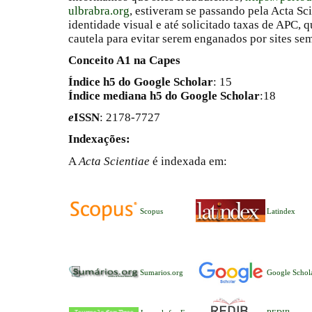
ulbrabra.org
, estiveram se passando pela Acta Sc
identidade visual e até solicitado taxas de APC
cautela para evitar serem enganados por sites se
Conceito A1 na Capes
Índice h5 do Google Scholar
: 15
Índice mediana h5 do Google Scholar
:18
e
ISSN
: 2178-7727
Indexações:
A
Acta Scientiae
é indexada em:
Scopus
Latindex
Sumarios.org
Google Schol