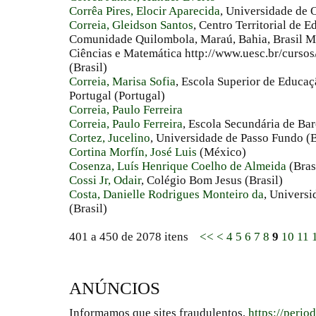
Corrêa Pires, Elocir Aparecida
, Universidade de
Correia, Gleidson Santos
, Centro Territorial de E
Comunidade Quilombola, Maraú, Bahia, Brasil M
Ciências e Matemática http://www.uesc.br/curs
(Brasil)
Correia, Marisa Sofia
, Escola Superior de Educaç
Portugal (Portugal)
Correia, Paulo Ferreira
Correia, Paulo Ferreira
, Escola Secundária de Bar
Cortez, Jucelino
, Universidade de Passo Fundo (B
Cortina Morfín, José Luis
(México)
Cosenza, Luís Henrique Coelho de Almeida
(Bras
Cossi Jr, Odair
, Colégio Bom Jesus (Brasil)
Costa, Danielle Rodrigues Monteiro da
, Universi
(Brasil)
401 a 450 de 2078 itens
<<
<
4
5
6
7
8
9
10
11
ANÚNCIOS
Informamos que sites fraudulentos,
https://perio