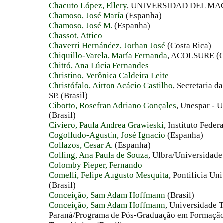
Chacuto López, Ellery
, UNIVERSIDAD DEL MA
Chamoso, José María
(Espanha)
Chamoso, José M.
(Espanha)
Chassot, Attico
Chaverri Hernández, Jorhan José
(Costa Rica)
Chiquillo-Varela, María Fernanda
, ACOLSURE (C
Chittó, Ana Lúcia Fernandes
Christino, Verônica Caldeira Leite
Christófalo, Airton Acácio Castilho
, Secretaria d
SP. (Brasil)
Cibotto, Rosefran Adriano Gonçales
, Unespar - 
(Brasil)
Civiero, Paula Andrea Grawieski
, Instituto Feder
Cogolludo-Agustín, José Ignacio
(Espanha)
Collazos, Cesar A.
(Espanha)
Colling, Ana Paula de Souza
, Ulbra/Universidade
Colomby Pieper, Fernando
Comelli, Felipe Augusto Mesquita
, Pontifícia Un
(Brasil)
Conceição, Sam Adam Hoffmann
(Brasil)
Conceição, Sam Adam Hoffmann
, Universidade 
Paraná/Programa de Pós-Graduação em Formação 