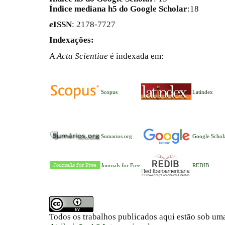
Índice mediana h5 do Google Scholar
:18
e
ISSN
: 2178-7727
Indexações:
A
Acta Scientiae
é indexada em:
Scopus
Latindex
Sumarios.org
Google Schol
Journals for Free
REDIB
Todos os trabalhos publicados aqui estão sob um