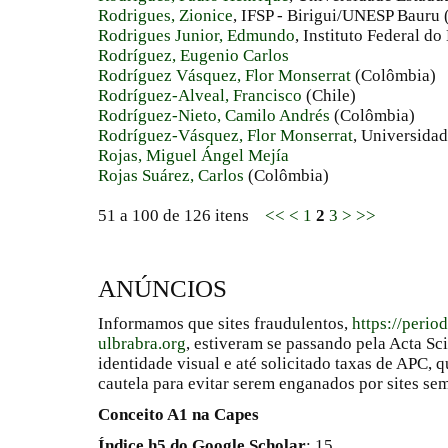
Rodrigues, Zionice
, IFSP - Birigui/UNESP Bauru (
Rodrigues Junior, Edmundo
, Instituto Federal do
Rodríguez, Eugenio Carlos
Rodríguez Vásquez, Flor Monserrat
(Colômbia)
Rodríguez-Alveal, Francisco
(Chile)
Rodríguez-Nieto, Camilo Andrés
(Colômbia)
Rodríguez-Vásquez, Flor Monserrat
, Universida
Rojas, Miguel Ángel Mejía
Rojas Suárez, Carlos
(Colômbia)
51 a 100 de 126 itens
<<
<
1
2
3
>
>>
ANÚNCIOS
Informamos que sites fraudulentos,
https://perio
ulbrabra.org
, estiveram se passando pela Acta Sc
identidade visual e até solicitado taxas de APC
cautela para evitar serem enganados por sites se
Conceito A1 na Capes
Índice h5 do Google Scholar
: 15