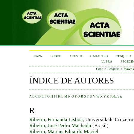
CAPA
SOBRE
ACESSO
CADASTRO
PESQUISA
ULBRA
PPGECI
Capa
>
Pesquisa
>
Índice 
ÍNDICE DE AUTORES
A
B
C
D
E
F
G
H
I
J
K
L
M
N
O
P
Q
R
S
T
U
V
W
X
Y
Z
Toda(o)s
R
Ribeiro, Fernanda Lisboa
, Universidade Cruzeiro
Ribeiro, José Pedro Machado
(Brasil)
Ribeiro, Marcus Eduardo Maciel