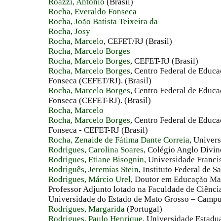
Roazzi, Antonio
(Brasil)
Rocha, Everaldo Fonseca
Rocha, João Batista Teixeira da
Rocha, Josy
Rocha, Marcelo
, CEFET/RJ (Brasil)
Rocha, Marcelo Borges
Rocha, Marcelo Borges
, CEFET-RJ (Brasil)
Rocha, Marcelo Borges
, Centro Federal de Educ
Fonseca (CEFET/RJ). (Brasil)
Rocha, Marcelo Borges
, Centro Federal de Educ
Fonseca (CEFET-RJ). (Brasil)
Rocha, Marcelo
Rocha, Marcelo Borges
, Centro Federal de Educ
Fonseca - CEFET-RJ (Brasil)
Rocha, Zenaide de Fátima Dante Correia
, Univer
Rodrigues, Carolina Soares
, Colégio Anglo Divin
Rodrigues, Etiane Bisognin
, Universidade Franci
Rodriguês, Jeremias Stein
, Instituto Federal de S
Rodrigues, Márcio Urel
, Doutor em Educação Mat
Professor Adjunto lotado na Faculdade de Ciênci
Universidade do Estado de Mato Grosso – Campu
Rodrigues, Margarida
(Portugal)
Rodrigues, Paulo Henrique
, Universidade Estadua