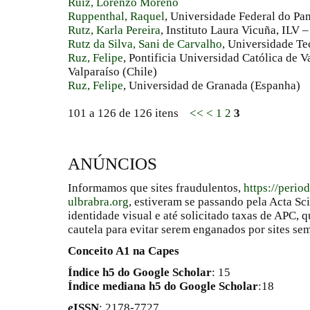
Ruiz, Lorenzo Moreno
Ruppenthal, Raquel
, Universidade Federal do Pa
Rutz, Karla Pereira
, Instituto Laura Vicuña, ILV –
Rutz da Silva, Sani de Carvalho
, Universidade T
Ruz, Felipe
, Pontificia Universidad Católica de Va
Valparaíso (Chile)
Ruz, Felipe
, Universidad de Granada (Espanha)
101 a 126 de 126 itens
<<
<
1
2
3
ANÚNCIOS
Informamos que sites fraudulentos,
https://perio
ulbrabra.org
, estiveram se passando pela Acta Sc
identidade visual e até solicitado taxas de APC
cautela para evitar serem enganados por sites se
Conceito A1 na Capes
Índice h5 do Google Scholar
: 15
Índice mediana h5 do Google Scholar
:18
e
ISSN
: 2178-7727