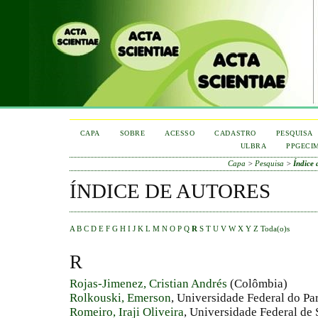
CAPA
SOBRE
ACESSO
CADASTRO
PESQUISA
ULBRA
PPGECI
Capa
>
Pesquisa
>
Índice 
ÍNDICE DE AUTORES
A
B
C
D
E
F
G
H
I
J
K
L
M
N
O
P
Q
R
S
T
U
V
W
X
Y
Z
Toda(o)s
R
Rojas-Jimenez, Cristian Andrés
(Colômbia)
Rolkouski, Emerson
, Universidade Federal do Par
Romeiro, Iraji Oliveira
, Universidade Federal de