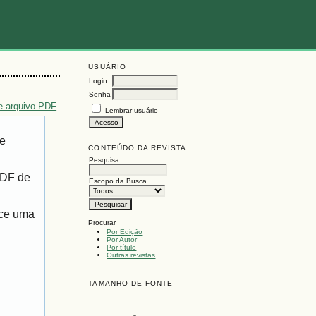
USUÁRIO
Login
Senha
e arquivo PDF
Lembrar usuário
de
CONTEÚDO DA REVISTA
Pesquisa
PDF de
Escopo da Busca
ece uma
Procurar
Por Edição
Por Autor
Por título
Outras revistas
TAMANHO DE FONTE