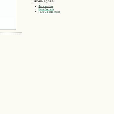
INFORMAÇÕES
Para leitores
Para Autores
Para Bibliotecários