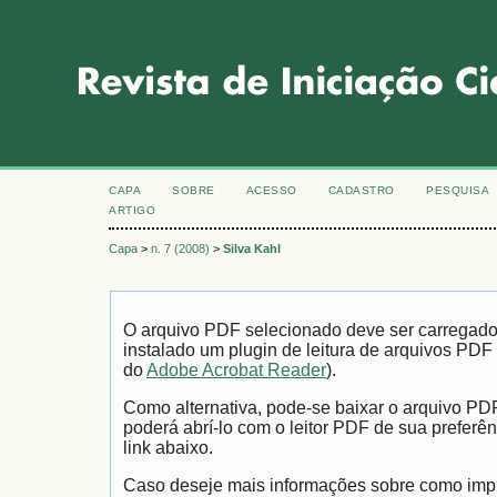
CAPA
SOBRE
ACESSO
CADASTRO
PESQUISA
ARTIGO
Capa
>
n. 7 (2008)
>
Silva Kahl
O arquivo PDF selecionado deve ser carregad
instalado um plugin de leitura de arquivos PDF
do
Adobe Acrobat Reader
).
Como alternativa, pode-se baixar o arquivo PD
poderá abrí-lo com o leitor PDF de sua preferên
link abaixo.
Caso deseje mais informações sobre como impri