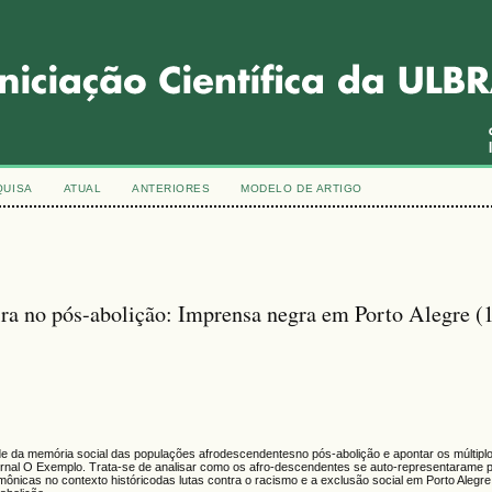
QUISA
ATUAL
ANTERIORES
MODELO DE ARTIGO
ira no pós-abolição: Imprensa negra em Porto Alegre (
idade da memória social das populações afrodescendentesno pós-abolição e apontar os múltiplo
o jornal O Exemplo. Trata-se de analisar como os afro-descendentes se auto-representarame
nicas no contexto históricodas lutas contra o racismo e a exclusão social em Porto Alegre