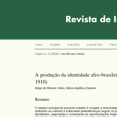
CAPA
SOBRE
ACESSO
CADASTRO
PES
Capa
>
n. 5 (2006)
>
de Moraes Vieira
A produção da identidade afro-brasile
1910)
Diogo de Moraes Vieira, Maria Angélica Zubaran
Resumo
O objetivo principal do presente trabalho é resgatar a historic
atribuídos ao cativeiro e à liberdade pelaslideranças negras n
identidades, negociando e contestando as representações hegemô