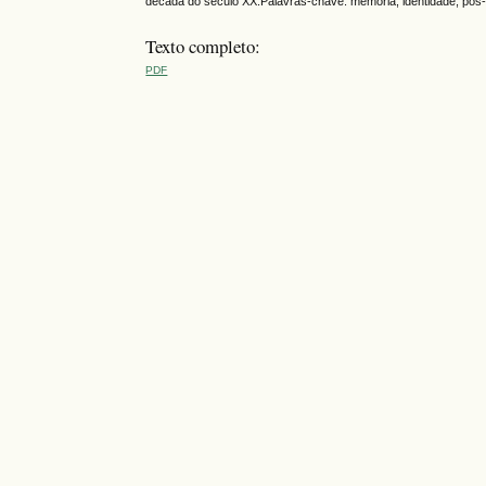
década do século XX.Palavras-chave: memória, identidade, pós-
Texto completo:
PDF