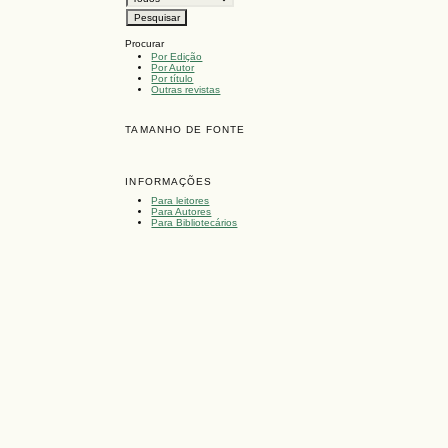
Procurar
Por Edição
Por Autor
Por título
Outras revistas
TAMANHO DE FONTE
INFORMAÇÕES
Para leitores
Para Autores
Para Bibliotecários