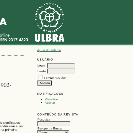
Ajuda do sistema
USUÁRIO
Login
Senha
Lembrar usuário
1902-
NOTIFICAÇÕES
Visualizar
Assinar
CONTEÚDO DA REVISTA
Pesquisa
s significados
 produziram suas
Escopo da Busca
 na primeira