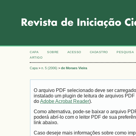
CAPA
SOBRE
ACESSO
CADASTRO
PESQUISA
ARTIGO
Capa
>
n. 5 (2006)
>
de Moraes Vieira
O arquivo PDF selecionado deve ser carregad
instalado um plugin de leitura de arquivos PDF
do
Adobe Acrobat Reader
).
Como alternativa, pode-se baixar o arquivo PD
poderá abrí-lo com o leitor PDF de sua preferên
link abaixo.
Caso deseje mais informações sobre como impri