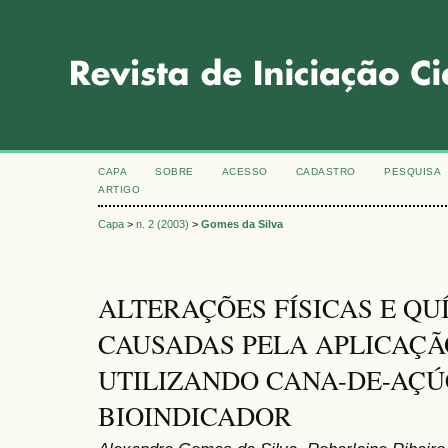
CAPA
SOBRE
ACESSO
CADASTRO
PESQUISA
ARTIGO
Capa
>
n. 2 (2003)
>
Gomes da Silva
ALTERAÇÕES FÍSICAS E QU
CAUSADAS PELA APLICAÇÃ
UTILIZANDO CANA-DE-AÇ
BIOINDICADOR