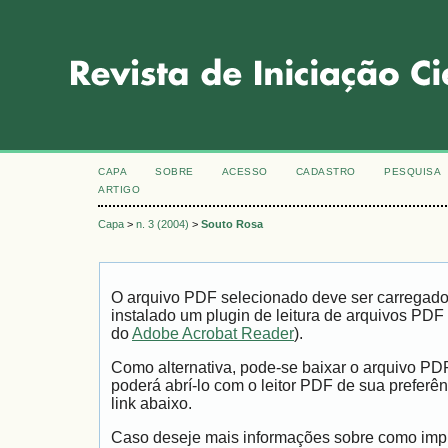
CAPA
SOBRE
ACESSO
CADASTRO
PESQUISA
ARTIGO
Capa
>
n. 3 (2004)
>
Souto Rosa
O arquivo PDF selecionado deve ser carregad
instalado um plugin de leitura de arquivos PDF
do
Adobe Acrobat Reader
).
Como alternativa, pode-se baixar o arquivo PD
poderá abrí-lo com o leitor PDF de sua preferên
link abaixo.
Caso deseje mais informações sobre como impri