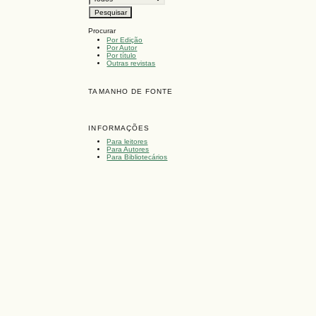
Procurar
Por Edição
Por Autor
Por título
Outras revistas
TAMANHO DE FONTE
INFORMAÇÕES
Para leitores
Para Autores
Para Bibliotecários