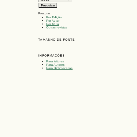
Procurar
Por Edição
Por Autor
Por título
Outras revistas
TAMANHO DE FONTE
INFORMAÇÕES
Para leitores
Para Autores
Para Bibliotecários