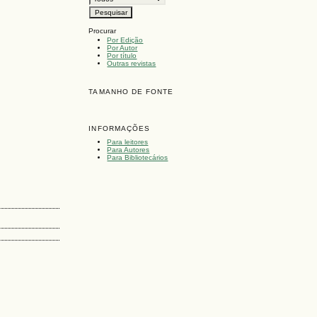
Procurar
Por Edição
Por Autor
Por título
Outras revistas
TAMANHO DE FONTE
INFORMAÇÕES
Para leitores
Para Autores
Para Bibliotecários