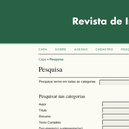
CAPA
SOBRE
ACESSO
CADASTRO
PES
Capa
>
Pesquisa
Pesquisa
Pesquisar termo em todas as categorias
Pesquisar nas categorias
Autor
Título
Resumo
Texto Completo
Documento(s) suplementar(es)