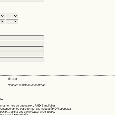
TÍTULO
Nenhum resultado encontrado
las
os
os termos de busca (ex.:
AND
é implícito)
contendo um ou outro termo; ex.:
educação OR pesquisa
rquivo ((revista OR conferência) NOT teses)
sso Livre à informação"