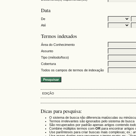
Data
De
Até
Termos indexados
Área do Conhecimento
Assunto
Tipo (método/foco)
Cobertura
Todos os campos de termos de indexação
EDIÇÃO
Dicas para pesquisa:
O sistema de busca não diferencia maiúsculas ou minúscu
Termos irrelevantes são ignorados pelo sistema de busca
São recuperados por padrão apenas artigos contendo
tod
Combine múltiplos termos com
OR
para encontrar artigos 
Use parênteses para criar buscas mais complexas; ex.:
a
Use aspas duplas para recuperar o termo exato; ex.:
"Ace