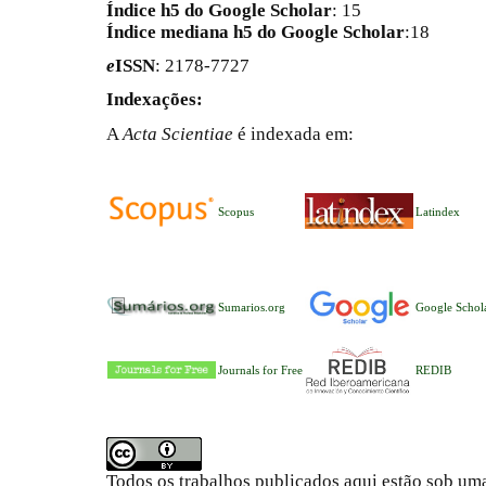
Índice h5 do Google Scholar
: 15
Índice mediana h5 do Google Scholar
:18
e
ISSN
: 2178-7727
Indexações:
A
Acta Scientiae
é indexada em:
Scopus
Latindex
Sumarios.org
Google Schol
Journals for Free
REDIB
Todos os trabalhos publicados aqui estão sob um