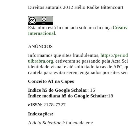
Direitos autorais 2012 Hélio Radke Bittencourt
Esta obra está licenciada sob uma licença
Creati
Internacional
.
ANÚNCIOS
Informamos que sites fraudulentos,
https://perio
ulbrabra.org
, estiveram se passando pela Acta Sc
identidade visual e até solicitado taxas de APC
cautela para evitar serem enganados por sites se
Conceito A1 na Capes
Índice h5 do Google Scholar
: 15
Índice mediana h5 do Google Scholar
:18
e
ISSN
: 2178-7727
Indexações:
A
Acta Scientiae
é indexada em: