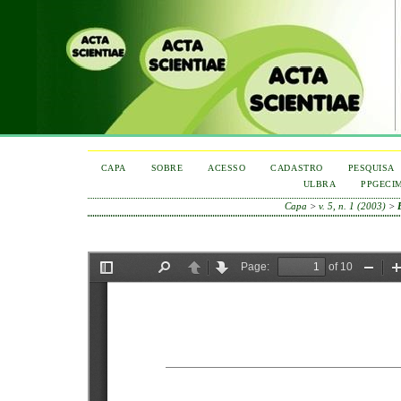
CAPA
SOBRE
ACESSO
CADASTRO
PESQUISA
ULBRA
PPGECI
Capa
>
v. 5, n. 1 (2003)
>