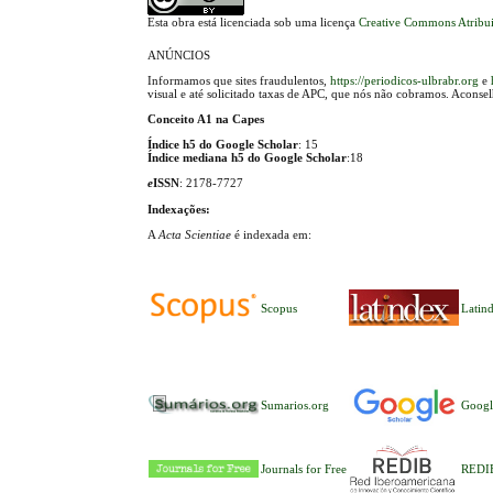
Esta obra está licenciada sob uma licença
Creative Commons Atribui
ANÚNCIOS
Informamos que sites fraudulentos,
https://periodicos-ulbrabr.org
e
visual e até solicitado taxas de APC, que nós não cobramos. Aconse
Conceito A1 na Capes
Índice h5 do Google Scholar
: 15
Índice mediana h5 do Google Scholar
:18
e
ISSN
: 2178-7727
Indexações:
A
Acta Scientiae
é indexada em:
Scopus
Latin
Sumarios.org
Googl
Journals for Free
REDI