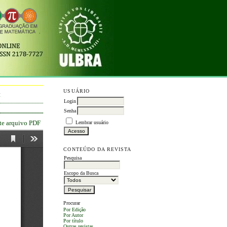
USUÁRIO
M
Login
Senha
ste arquivo PDF
Lembrar usuário
CONTEÚDO DA REVISTA
Pesquisa
Escopo da Busca
Procurar
Por Edição
Por Autor
Por título
Outras revistas