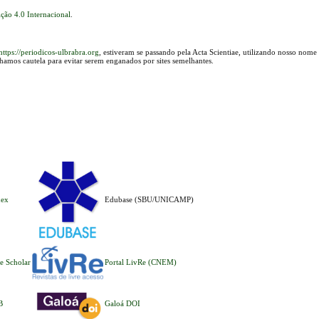
ção 4.0 Internacional
.
https://periodicos-ulbrabra.org
, estiveram se passando pela Acta Scientiae, utilizando nosso nome
lhamos cautela para evitar serem enganados por sites semelhantes.
dex
Edubase (SBU/UNICAMP)
e Scholar
Portal LivRe (CNEM)
B
Galoá DOI