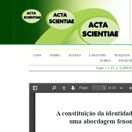
CAPA
SOBRE
ACESSO
CADASTRO
PESQUISA
ULBRA
PPGECI
Capa
>
v. 15, n. 3 (2013)