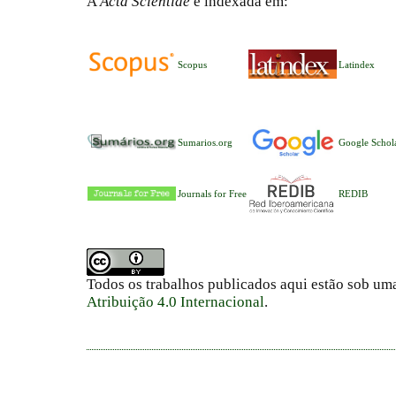
A
Acta Scientiae
é indexada em:
Scopus
Latindex
Sumarios.org
Google Schol
Journals for Free
REDIB
Todos os trabalhos publicados aqui estão sob um
Atribuição 4.0 Internacional
.