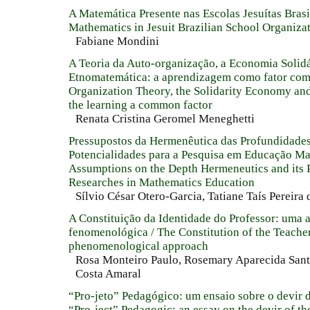
A Matemática Presente nas Escolas Jesuítas Brasi
Mathematics in Jesuit Brazilian School Organiza
Fabiane Mondini
A Teoria da Auto-organização, a Economia Solidá
Etnomatemática: a aprendizagem como fator com
Organization Theory, the Solidarity Economy an
the learning a common factor
Renata Cristina Geromel Meneghetti
Pressupostos da Hermenêutica das Profundidades
Potencialidades para a Pesquisa em Educação Ma
Assumptions on the Depth Hermeneutics and its Po
Researches in Mathematics Education
Sílvio César Otero-Garcia, Tatiane Taís Pereira 
A Constituição da Identidade do Professor: uma
fenomenológica / The Constitution of the Teacher
phenomenological approach
Rosa Monteiro Paulo, Rosemary Aparecida San
Costa Amaral
“Pro-jeto” Pedagógico: um ensaio sobre o devir 
“Pro-ject” Pedagogic: an essay on the devir of th