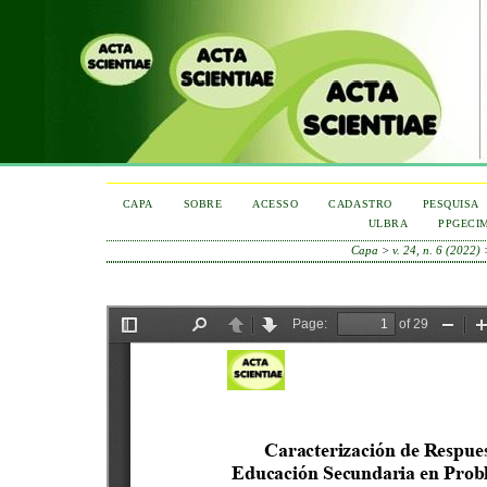
CAPA
SOBRE
ACESSO
CADASTRO
PESQUISA
ULBRA
PPGECI
Capa
>
v. 24, n. 6 (2022)