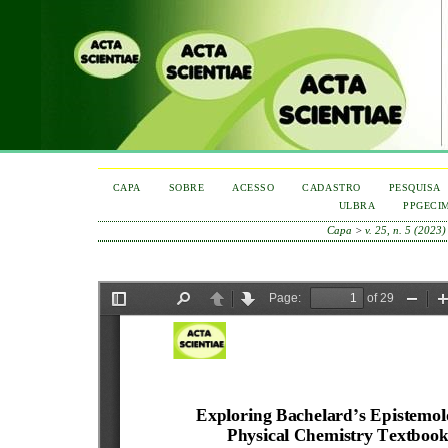
CAPA
SOBRE
ACESSO
CADASTRO
PESQUISA
ULBRA
PPGECI
Capa
>
v. 25, n. 5 (2023)