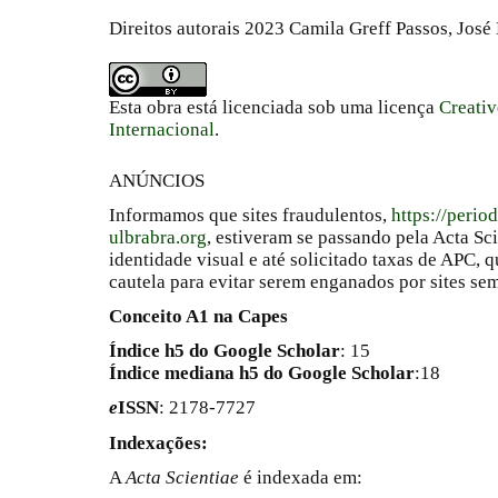
Direitos autorais 2023 Camila Greff Passos, José
Esta obra está licenciada sob uma licença
Creati
Internacional
.
ANÚNCIOS
Informamos que sites fraudulentos,
https://perio
ulbrabra.org
, estiveram se passando pela Acta Sc
identidade visual e até solicitado taxas de APC
cautela para evitar serem enganados por sites se
Conceito A1 na Capes
Índice h5 do Google Scholar
: 15
Índice mediana h5 do Google Scholar
:18
e
ISSN
: 2178-7727
Indexações:
A
Acta Scientiae
é indexada em: