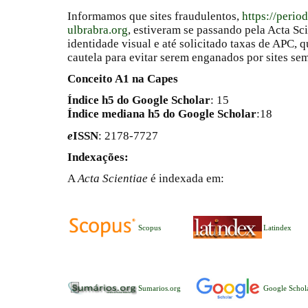
Informamos que sites fraudulentos,
https://perio
ulbrabra.org
, estiveram se passando pela Acta Sc
identidade visual e até solicitado taxas de APC
cautela para evitar serem enganados por sites se
Conceito A1 na Capes
Índice h5 do Google Scholar
: 15
Índice mediana h5 do Google Scholar
:18
e
ISSN
: 2178-7727
Indexações:
A
Acta Scientiae
é indexada em:
Scopus
Latindex
Sumarios.org
Google Schol