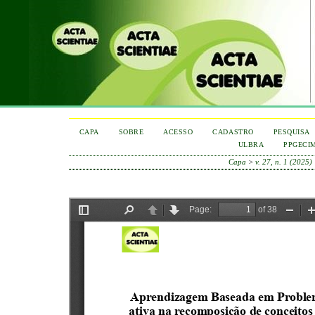
CAPA
SOBRE
ACESSO
CADASTRO
PESQUISA
ULBRA
PPGECI
Capa
>
v. 27, n. 1 (2025)