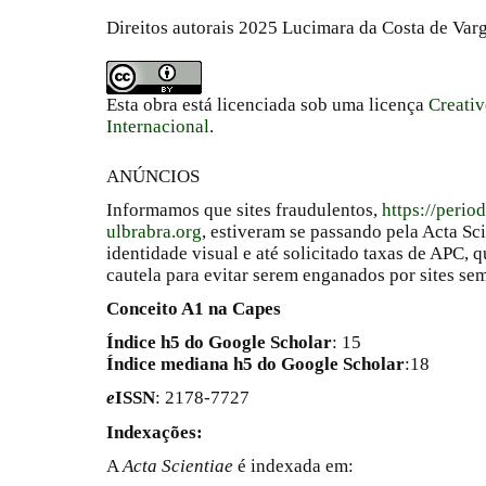
Direitos autorais 2025 Lucimara da Costa de Va
Esta obra está licenciada sob uma licença
Creati
Internacional
.
ANÚNCIOS
Informamos que sites fraudulentos,
https://perio
ulbrabra.org
, estiveram se passando pela Acta Sc
identidade visual e até solicitado taxas de APC
cautela para evitar serem enganados por sites se
Conceito A1 na Capes
Índice h5 do Google Scholar
: 15
Índice mediana h5 do Google Scholar
:18
e
ISSN
: 2178-7727
Indexações:
A
Acta Scientiae
é indexada em: