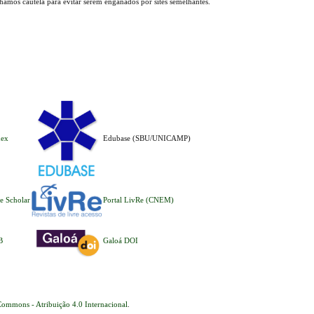
lhamos cautela para evitar serem enganados por sites semelhantes.
dex
Edubase (SBU/UNICAMP)
e Scholar
Portal LivRe (CNEM)
B
Galoá DOI
Commons - Atribuição 4.0 Internacional
.