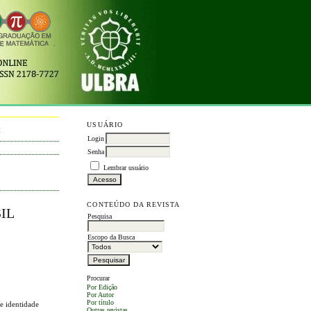
USUÁRIO
M
Login
Senha
Lembrar usuário
CONTEÚDO DA REVISTA
IL
Pesquisa
Escopo da Busca
Procurar
Por Edição
Por Autor
Por título
 e identidade
Outras revistas