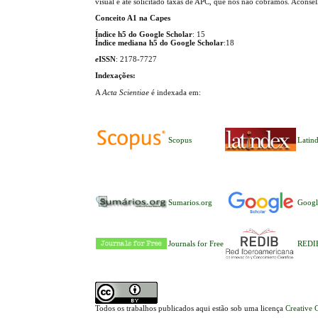
visual e até solicitado taxas de APC, que nós não cobramos. Aconse
Conceito A1 na Capes
Índice h5 do Google Scholar
: 15
Índice mediana h5 do Google Scholar
:18
e
ISSN
: 2178-7727
Indexações:
A
Acta Scientiae
é indexada em:
Scopus
Latin
Sumarios.org
Googl
Journals for Free
REDI
Todos os trabalhos publicados aqui estão sob uma licença
Creative 