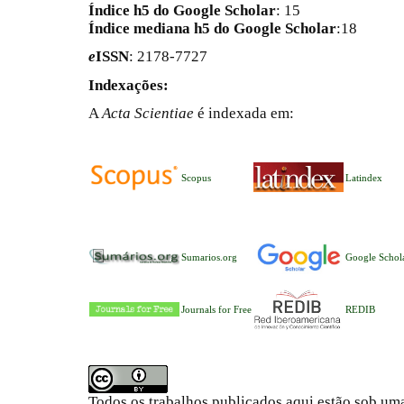
Índice h5 do Google Scholar
: 15
Índice mediana h5 do Google Scholar
:18
e
ISSN
: 2178-7727
Indexações:
A
Acta Scientiae
é indexada em:
Scopus
Latindex
Sumarios.org
Google Schol
Journals for Free
REDIB
Todos os trabalhos publicados aqui estão sob um