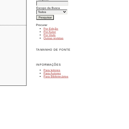
Escopo da Busca
Procurar
Por Edição
Por Autor
Por título
Outras revistas
TAMANHO DE FONTE
INFORMAÇÕES
Para leitores
Para Autores
Para Bibliotecários