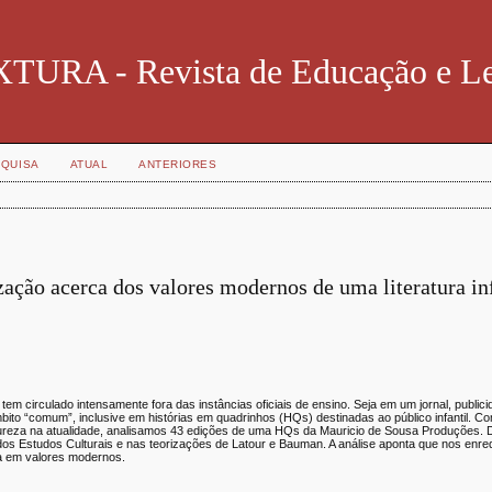
TURA - Revista de Educação e Le
QUISA
ATUAL
ANTERIORES
ção acerca dos valores modernos de uma literatura inf
m circulado intensamente fora das instâncias oficiais de ensino. Seja em um jornal, publicid
ito “comum”, inclusive em histórias em quadrinhos (HQs) destinadas ao público infantil. Co
tureza na atualidade, analisamos 43 edições de uma HQs da Mauricio de Sousa Produções. D
dos Estudos Culturais e nas teorizações de Latour e Bauman. A análise aponta que nos en
da em valores modernos.