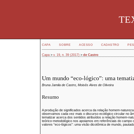
TEX
CAPA
SOBRE
ACESSO
CADASTRO
PES
Capa
>
v. 19, n. 39 (2017)
>
de Castro
Um mundo “eco-lógico”: uma tematiza
Bruna Jamila de Castro, Moisés Alves de Oliveira
Resumo
A produção de significados acerca da relação homem-natureza te
observamos cada vez mais o discurso ecológico circular no âmb
tematizar acerca dos sentidos atribuídos a relação homem-na
teórico-metodológico nos apoiamos em referênciais do campo 
valores “eco-lógicos”: uma visão dicotômica de mundo, pauta