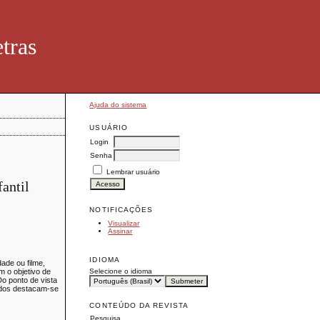
tras
Ajuda do sistema
USUÁRIO
Login
Senha
Lembrar usuário
antil
NOTIFICAÇÕES
Visualizar
Assinar
IDIOMA
ade ou filme,
Selecione o idioma
m o objetivo de
o ponto de vista
redos destacam-se
CONTEÚDO DA REVISTA
Pesquisa