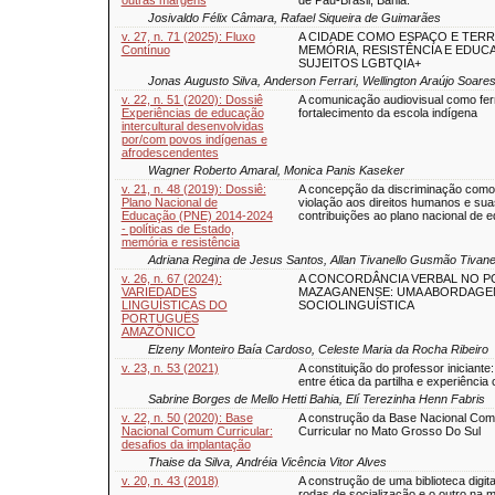
Josivaldo Félix Câmara, Rafael Siqueira de Guimarães
v. 27, n. 71 (2025): Fluxo
A CIDADE COMO ESPAÇO E TERR
Contínuo
MEMÓRIA, RESISTÊNCIA E EDUC
SUJEITOS LGBTQIA+
Jonas Augusto Silva, Anderson Ferrari, Wellington Araújo Soares
v. 22, n. 51 (2020): Dossiê
A comunicação audiovisual como fe
Experiências de educação
fortalecimento da escola indígena
intercultural desenvolvidas
por/com povos indígenas e
afrodescendentes
Wagner Roberto Amaral, Monica Panis Kaseker
v. 21, n. 48 (2019): Dossiê:
A concepção da discriminação como 
Plano Nacional de
violação aos direitos humanos e sua
Educação (PNE) 2014-2024
contribuições ao plano nacional de 
- políticas de Estado,
memória e resistência
Adriana Regina de Jesus Santos, Allan Tivanello Gusmão Tivane
v. 26, n. 67 (2024):
A CONCORDÂNCIA VERBAL NO 
VARIEDADES
MAZAGANENSE: UMA ABORDAGE
LINGUÍSTICAS DO
SOCIOLINGUÍSTICA
PORTUGUÊS
AMAZÔNICO
Elzeny Monteiro Baía Cardoso, Celeste Maria da Rocha Ribeiro
v. 23, n. 53 (2021)
A constituição do professor iniciante:
entre ética da partilha e experiência
Sabrine Borges de Mello Hetti Bahia, Elí Terezinha Henn Fabris
v. 22, n. 50 (2020): Base
A construção da Base Nacional Co
Nacional Comum Curricular:
Curricular no Mato Grosso Do Sul
desafios da implantação
Thaise da Silva, Andréia Vicência Vitor Alves
v. 20, n. 43 (2018)
A construção de uma biblioteca digital
rodas de socialização e o outro na 