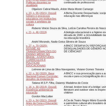
Políticas docentes na
continuada de professores
atualidade
Olgaíses Cabral Maués, Arlete Maria Monte Camargo
v. 23, n. 55 (2021): Dossiê
A Bicha Docente Despachada: socip
Gênero e processos
educação nas diferenças
educativos em instituições
sociais e artefatos da
cultura
Roberto Vinicio Souza da Silva, Letícia Carolina Pereira do Nas
v. 21, n. 46 (2019)
A biologia educacional e a higiene es
década de 1940: a (in)visibilidade da
na educação brasileira
André Morando, Nadia Geisa Silveira de Souza
v. 27, n. 70 (2025):
A BNCC DESAFIA OU REFORÇA A
DOSSIÊ: AS
DESIGUALDADES DE GÊNERO NO
TRANSFORMAÇÕES DO
DE CIÊNCIAS?
ENSINO MÉDIO NO
BRASIL: JUVENTUDES,
CURRÍCULOS E
POLÍTICAS
EDUCACIONAIS
Lohrene de Lima da Silva Navegantes, Viviane Gomes Teixeira
v. 22, n. 50 (2020): Base
A BNCC e sua provocação para a a
Nacional Comum Curricular:
escola e para a (re)significação do c
desafios da implantação
Tatiana M.S.P. Filha, Daianny Madalena da Costa
v. 16, n. 30 (2014): Dossiê:
A broad, broken bow of a bridge: usi
A potência ambiental da
literature and outdoor sites to inspire
educação
children
Gordon MacLellan
v. 23, n. 54 (2021): Dossiê
A Cia de Teatro Negro Mário Gusmã
Artes da Cena e Educação:
e patrimônio cultural afro brasileiro
outras margens
de Pau-Brasil, Bahia.