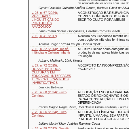
da atividade de ler obras com uso do
Cyntia Graziella Guizelim Simões Girotto, Barbara Cibelli da Sil
v. 26, n. 67 (2024):
A CONSTRUÇÃO E A RELEVÂNCIA
VARIEDADES
CORPUS COM DADOS DO PORT
LINGUÍSTICAS DO
ESCRITO CULTO RORAIMENSE
PORTUGUÊS
AMAZÔNICO
Lana Camila Santos Gonçaalves, Caroline Carnielli Biazolli
v. 19, n. 41 (2017)
A cultura dos Concursos Infantis de 
construção de infâncias femininas 
Antonio Jorge Ferreira Knupp, Daniela Ripoll
v. 16, n. 32 (2014): Dossiê:
A Cultura Escolar como categoria de
Infâncias e Culturas Infantis
produção de narrativas históricas so
Educação
Adriano Malikoski, Lúcio Kreutz
v. 27, n. 72 (2025):
A DESPEITO DA INCOMPREENSÃO
DOSSIÊ: ESTUDOS
ESCREVER
CULTURAIS EM
EDUCAÇÃO: INTERFACES
TEÓRICAS E CAMINHOS
INVESTIGATIVOS
Leandro Belinaso
v. 26, n. 68 (2024): Fluxo
A EDUCAÇÃO ESCOLAR KARITIA
Contínuo
ESTADO DE RONDÔNIA/RO E OS
PARA A CONSTRUÇÃO DE UMA E
DIFERENCIADA
Carlos Magno Naglis Vieira, Joel Batista Pitana Karitiana, Laura
v. 26, n. 66 (2024): Fluxo
A EDUCAÇÃO FÍSICA NA EDUCAÇ
Contínuo
INFANTIL: UMA ANÁLISE A PARTIR
PRÁTICAS PEDAGÓGICAS DOCE
Juliana Mottini Klein, Andrize Ramires Costa
v. 24, n. 59 (2022): Dossiê:
A educação integral e gestão escola