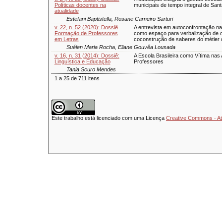
Políticas docentes na
municipais de tempo integral de San
atualidade
Estefani Baptistella, Rosane Carneiro Sarturi
v. 22, n. 52 (2020): Dossiê
A entrevista em autoconfrontação n
Formação de Professores
como espaço para verbalização de o
em Letras
coconstrução de saberes do métier 
Suélen Maria Rocha, Eliane Gouvêa Lousada
v. 16, n. 31 (2014): Dossiê:
A Escola Brasileira como Vítima nas
Linguística e Educação
Professores
Tania Scuro Mendes
1 a 25 de 711 itens
Este trabalho está licenciado com uma Licença
Creative Commons - Atr