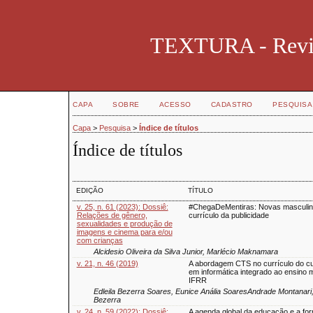
TEXTURA - Revist
CAPA
SOBRE
ACESSO
CADASTRO
PESQUISA
Capa
>
Pesquisa
>
Índice de títulos
Índice de títulos
EDIÇÃO
TÍTULO
v. 25, n. 61 (2023): Dossiê:
#ChegaDeMentiras: Novas masculin
Relações de gênero,
currículo da publicidade
sexualidades e produção de
imagens e cinema para e/ou
com crianças
Alcidesio Oliveira da Silva Junior, Marlécio Maknamara
v. 21, n. 46 (2019)
A abordagem CTS no currículo do cu
em informática integrado ao ensino 
IFRR
Edleila Bezerra Soares, Eunice Anália SoaresAndrade Montanari,
Bezerra
v. 24, n. 59 (2022): Dossiê:
A agenda global da educação e a fo