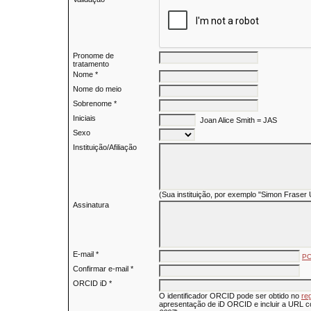
Pronome de
tratamento
Nome *
Nome do meio
Sobrenome *
Iniciais
Joan Alice Smith = JAS
Sexo
Instituição/Afiliação
(Sua instituição, por exemplo "Simon Fraser 
Assinatura
E-mail *
PO
Confirmar e-mail *
ORCID iD *
O identificador ORCID pode ser obtido no
re
apresentação de iD ORCID e incluir a URL c