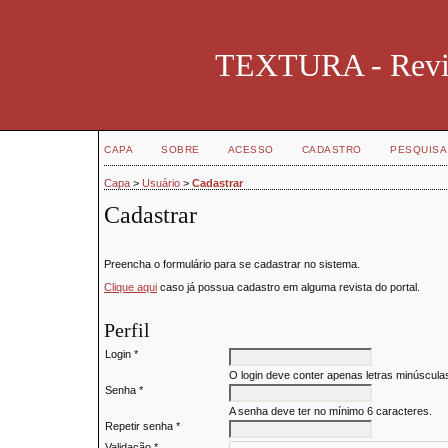
TEXTURA - Revist
CAPA
SOBRE
ACESSO
CADASTRO
PESQUISA
Capa
>
Usuário
>
Cadastrar
Cadastrar
Preencha o formulário para se cadastrar no sistema.
Clique aqui
caso já possua cadastro em alguma revista do portal.
Perfil
Login *
O login deve conter apenas letras minúsculas
Senha *
A senha deve ter no mínimo 6 caracteres.
Repetir senha *
Validação *