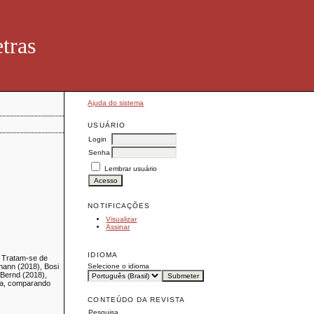
tras
Ajuda do sistema
USUÁRIO
Login
Senha
Lembrar usuário
NOTIFICAÇÕES
Visualizar
Assinar
IDIOMA
l. Tratam-se de
Selecione o idioma
mann (2018), Bosi
 Bernd (2018),
ira, comparando
CONTEÚDO DA REVISTA
Pesquisa