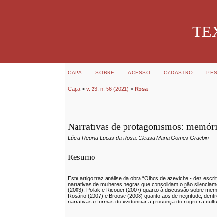
TEX
CAPA
SOBRE
ACESSO
CADASTRO
PES
Capa
>
v. 23, n. 56 (2021)
>
Rosa
Narrativas de protagonismos: memóri
Lúcia Regina Lucas da Rosa, Cleusa Maria Gomes Graebin
Resumo
Este artigo traz análise da obra “Olhos de azeviche - dez escri
narrativas de mulheres negras que consolidam o não silencia
(2003), Pollak e Ricouer (2007) quanto à discussão sobre memór
Rosário (2007) e Broose (2008) quanto aos de negritude, dentre
narrativas e formas de evidenciar a presença do negro na cultur