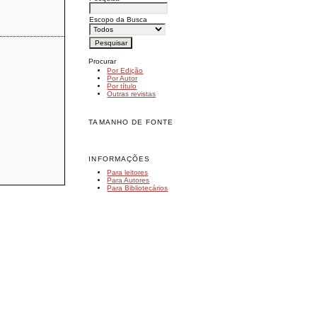
Escopo da Busca
Procurar
Por Edição
Por Autor
Por título
Outras revistas
TAMANHO DE FONTE
INFORMAÇÕES
Para leitores
Para Autores
Para Bibliotecários