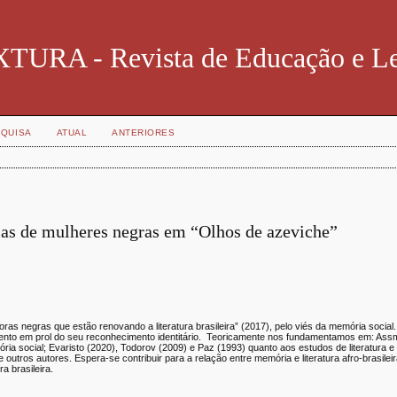
TURA - Revista de Educação e Le
QUISA
ATUAL
ANTERIORES
as de mulheres negras em “Olhos de azeviche”
toras negras que estão renovando a literatura brasileira” (2017), pelo viés da memória socia
mento em prol do seu reconhecimento identitário. Teoricamente nos fundamentamos em: Ass
ia social; Evaristo (2020), Todorov (2009) e Paz (1993) quanto aos estudos de literatura e
 outros autores. Espera-se contribuir para a relação entre memória e literatura afro-brasile
a brasileira.