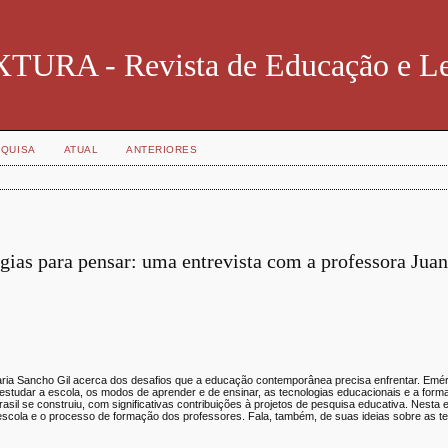
TURA - Revista de Educação e Le
QUISA
ATUAL
ANTERIORES
ias para pensar: uma entrevista com a professora Jua
aria Sancho Gil acerca dos desafios que a educação contemporânea precisa enfrentar. Emér
studar a escola, os modos de aprender e de ensinar, as tecnologias educacionais e a form
asil se construiu, com significativas contribuições à projetos de pesquisa educativa. Nesta e
scola e o processo de formação dos professores. Fala, também, de suas ideias sobre as te