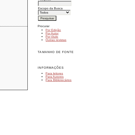
Escopo da Busca
Procurar
Por Edição
Por Autor
Por título
Outras revistas
TAMANHO DE FONTE
INFORMAÇÕES
Para leitores
Para Autores
Para Bibliotecários