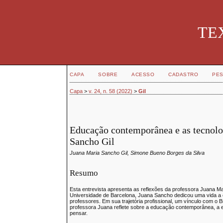
TEX
CAPA
SOBRE
ACESSO
CADASTRO
PES
Capa
>
v. 24, n. 58 (2022)
>
Gil
Educação contemporânea e as tecnolog
Sancho Gil
Juana Maria Sancho Gil, Simone Bueno Borges da Silva
Resumo
Esta entrevista apresenta as reflexões da professora Juana M
Universidade de Barcelona, Juana Sancho dedicou uma vida a e
professores. Em sua trajetória profissional, um vínculo com o Br
professora Juana reflete sobre a educação contemporânea, a e
pensar.