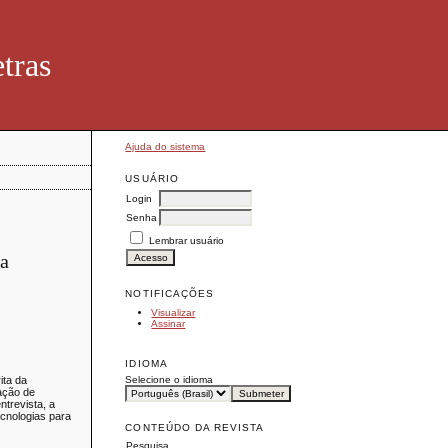
tras
Ajuda do sistema
USUÁRIO
Login
Senha
Lembrar usuário
na
NOTIFICAÇÕES
Visualizar
Assinar
IDIOMA
Selecione o idioma
ita da
ação de
ntrevista, a
cnologias para
CONTEÚDO DA REVISTA
Pesquisa