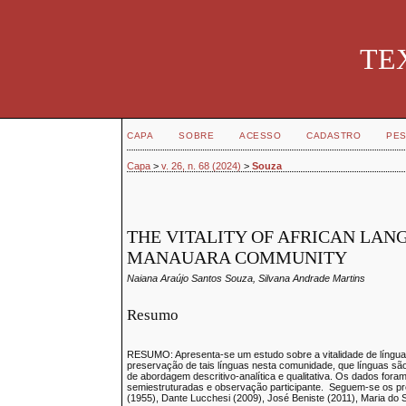
TEX
CAPA
SOBRE
ACESSO
CADASTRO
PES
Capa
>
v. 26, n. 68 (2024)
>
Souza
THE VITALITY OF AFRICAN LANG
MANAUARA COMMUNITY
Naiana Araújo Santos Souza, Silvana Andrade Martins
Resumo
RESUMO: Apresenta-se um estudo sobre a vitalidade de línguas
preservação de tais línguas nesta comunidade, que línguas sã
de abordagem descritivo-analítica e qualitativa. Os dados fo
semiestruturadas e observação participante. Seguem-se os pres
(1955), Dante Lucchesi (2009), José Beniste (2011), Maria do 