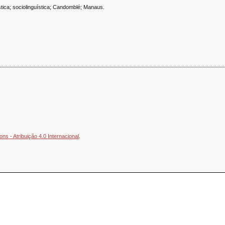
stica; sociolinguística; Candomblé; Manaus.
s - Atribuição 4.0 Internacional
.