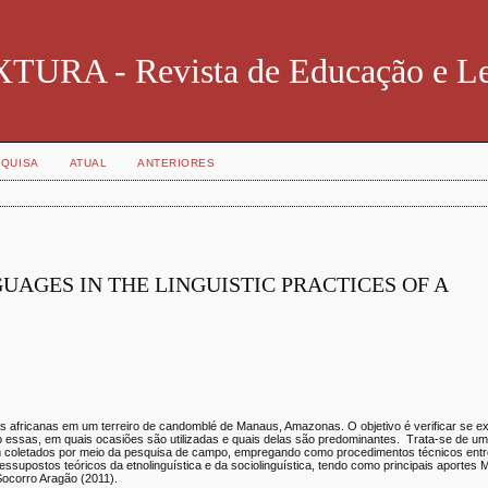
TURA - Revista de Educação e Le
QUISA
ATUAL
ANTERIORES
UAGES IN THE LINGUISTIC PRACTICES OF A
 africanas em um terreiro de candomblé de Manaus, Amazonas. O objetivo é verificar se ex
o essas, em quais ocasiões são utilizadas e quais delas são predominantes. Trata-se de u
ram coletados por meio da pesquisa de campo, empregando como procedimentos técnicos entr
supostos teóricos da etnolinguística e da sociolinguística, tendo como principais aportes
Socorro Aragão (2011).