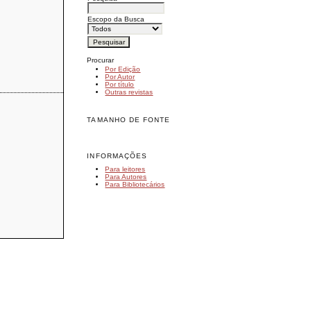
Escopo da Busca
Procurar
Por Edição
Por Autor
Por título
Outras revistas
TAMANHO DE FONTE
INFORMAÇÕES
Para leitores
Para Autores
Para Bibliotecários