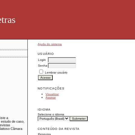
tras
Ajuda do sistema
USUÁRIO
Login
Senha
Lembrar usuário
NOTIFICAÇÕES
Visualizar
Assinar
IDIOMA
Selecione o idioma
iste a
m estudo de caso,
evistas
 Mattoso Câmara
CONTEÚDO DA REVISTA
Pesquisa