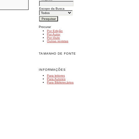
Escopo da Busca
Procurar
Por Edição
Por Autor
Por título
Outras revistas
TAMANHO DE FONTE
INFORMAÇÕES
Para leitores
Para Autores
Para Bibliotecários