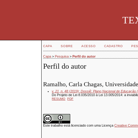
TEX
CAPA
SOBRE
ACESSO
CADASTRO
PES
Capa
>
Pesquisa
>
Perfil do autor
Perfil do autor
Ramalho, Carla Chagas, Universidade
v. 21, n. 48 (2019): Dossiê: Plano Nacional de Educação 
Do Projeto de Lei 8.035/2010 à Lei 13.005/2014: a inviabi
RESUMO
PDF
Este trabalho está licenciado com uma Licença
Creative Common