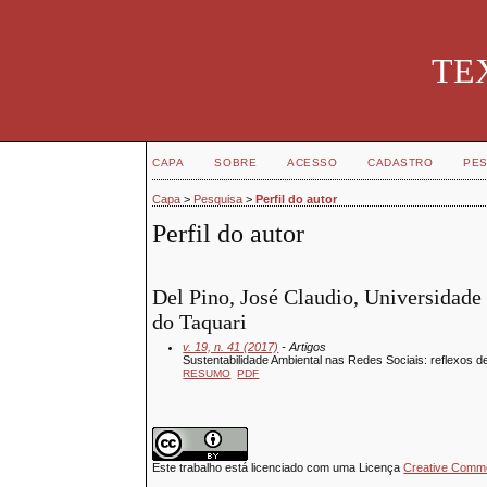
TEX
CAPA
SOBRE
ACESSO
CADASTRO
PES
Capa
>
Pesquisa
>
Perfil do autor
Perfil do autor
Del Pino, José Claudio, Universidade
do Taquari
v. 19, n. 41 (2017)
- Artigos
Sustentabilidade Ambiental nas Redes Sociais: reflexos de 
RESUMO
PDF
Este trabalho está licenciado com uma Licença
Creative Common