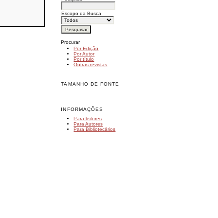
Escopo da Busca
Procurar
Por Edição
Por Autor
Por título
Outras revistas
TAMANHO DE FONTE
INFORMAÇÕES
Para leitores
Para Autores
Para Bibliotecários