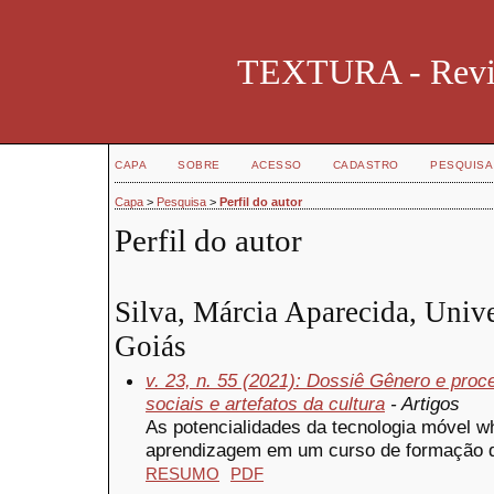
TEXTURA - Revist
CAPA
SOBRE
ACESSO
CADASTRO
PESQUISA
Capa
>
Pesquisa
>
Perfil do autor
Perfil do autor
Silva, Márcia Aparecida, Univ
Goiás
v. 23, n. 55 (2021): Dossiê Gênero e proc
sociais e artefatos da cultura
- Artigos
As potencialidades da tecnologia móvel w
aprendizagem em um curso de formação d
RESUMO
PDF