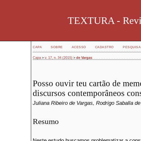
TEXTURA - Revist
CAPA
SOBRE
ACESSO
CADASTRO
PESQUISA
Capa
>
v. 17, n. 34 (2015)
>
de Vargas
Posso ouvir teu cartão de mem
discursos contemporâneos cons
Juliana Ribeiro de Vargas, Rodrigo Saballa d
Resumo
Neste estudo buscamos problematizar a consti