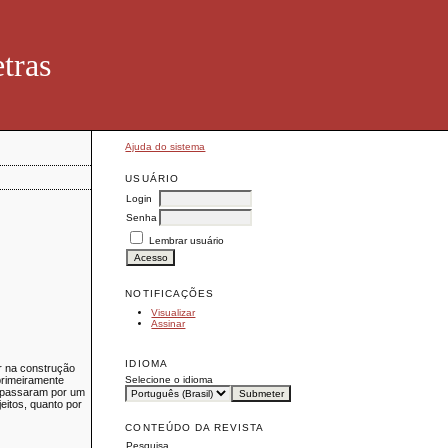
tras
Ajuda do sistema
USUÁRIO
Login
Senha
Lembrar usuário
NOTIFICAÇÕES
Visualizar
Assinar
IDIOMA
ar na construção
Selecione o idioma
primeiramente
os passaram por um
eitos, quanto por
CONTEÚDO DA REVISTA
Pesquisa