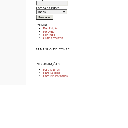
Escopo da Busca
Procurar
Por Edição
Por Autor
Por título
Outras revistas
TAMANHO DE FONTE
INFORMAÇÕES
Para leitores
Para Autores
Para Bibliotecários