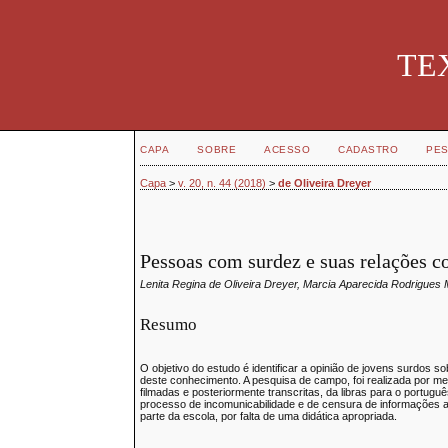
TEX
CAPA
SOBRE
ACESSO
CADASTRO
PES
Capa
>
v. 20, n. 44 (2018)
>
de Oliveira Dreyer
Pessoas com surdez e suas relações c
Lenita Regina de Oliveira Dreyer, Marcia Aparecida Rodrigue
Resumo
O objetivo do estudo é identificar a opinião de jovens surdos s
deste conhecimento. A pesquisa de campo, foi realizada por me
filmadas e posteriormente transcritas, da libras para o portu
processo de incomunicabilidade e de censura de informações ac
parte da escola, por falta de uma didática apropriada.