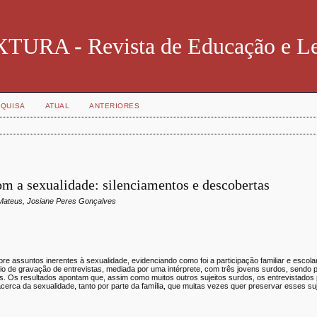
TURA - Revista de Educação e Le
QUISA
ATUAL
ANTERIORES
om a sexualidade: silenciamentos e descobertas
s Mateus, Josiane Peres Gonçalves
obre assuntos inerentes à sexualidade, evidenciando como foi a participação familiar e escol
io de gravação de entrevistas, mediada por uma intérprete, com três jovens surdos, sendo 
guês. Os resultados apontam que, assim como muitos outros sujeitos surdos, os entrevistad
erca da sexualidade, tanto por parte da família, que muitas vezes quer preservar esses suj