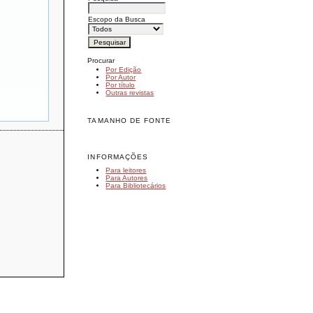
Escopo da Busca
Procurar
Por Edição
Por Autor
Por título
Outras revistas
TAMANHO DE FONTE
INFORMAÇÕES
Para leitores
Para Autores
Para Bibliotecários