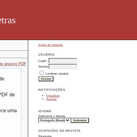
tras
Ajuda do sistema
USUÁRIO
Login
te arquivo PDF
Senha
Lembrar usuário
de
NOTIFICAÇÕES
 PDF de
Visualizar
Assinar
rece uma
IDIOMA
Selecione o idioma
CONTEÚDO DA REVISTA
Pesquisa