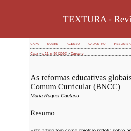
TEXTURA - Revist
CAPA
SOBRE
ACESSO
CADASTRO
PESQUISA
Capa
>
v. 22, n. 50 (2020)
>
Caetano
As reformas educativas globai
Comum Curricular (BNCC)
Maria Raquel Caetano
Resumo
Este artigo tem como objetivo refletir sobre 