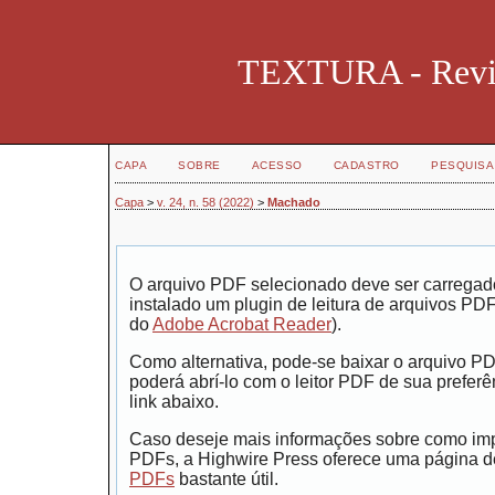
TEXTURA - Revist
CAPA
SOBRE
ACESSO
CADASTRO
PESQUISA
Capa
>
v. 24, n. 58 (2022)
>
Machado
O arquivo PDF selecionado deve ser carregad
instalado um plugin de leitura de arquivos PD
do
Adobe Acrobat Reader
).
Como alternativa, pode-se baixar o arquivo P
poderá abrí-lo com o leitor PDF de sua preferê
link abaixo.
Caso deseje mais informações sobre como impr
PDFs, a Highwire Press oferece uma página 
PDFs
bastante útil.