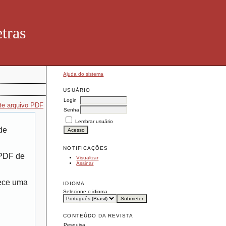
tras
Ajuda do sistema
USUÁRIO
Login
te arquivo PDF
Senha
Lembrar usuário
de
NOTIFICAÇÕES
 PDF de
Visualizar
Assinar
rece uma
IDIOMA
Selecione o idioma
CONTEÚDO DA REVISTA
Pesquisa