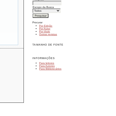
Escopo da Busca
Procurar
Por Edição
Por Autor
Por título
Outras revistas
TAMANHO DE FONTE
INFORMAÇÕES
Para leitores
Para Autores
Para Bibliotecários