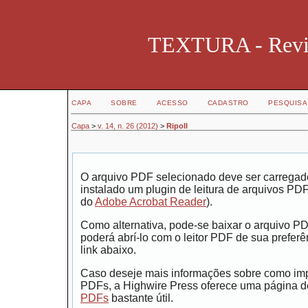
TEXTURA - Revist
CAPA
SOBRE
ACESSO
CADASTRO
PESQUISA
Capa
>
v. 14, n. 26 (2012)
>
Ripoll
O arquivo PDF selecionado deve ser carregad
instalado um plugin de leitura de arquivos PD
do
Adobe Acrobat Reader
).
Como alternativa, pode-se baixar o arquivo P
poderá abrí-lo com o leitor PDF de sua preferê
link abaixo.
Caso deseje mais informações sobre como impr
PDFs, a Highwire Press oferece uma página 
PDFs
bastante útil.