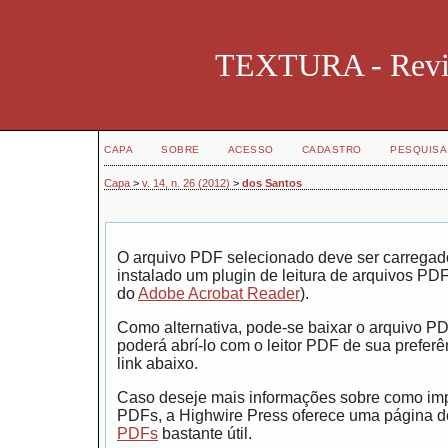
TEXTURA - Revist
CAPA
SOBRE
ACESSO
CADASTRO
PESQUISA
Capa
>
v. 14, n. 26 (2012)
>
dos Santos
O arquivo PDF selecionado deve ser carregad
instalado um plugin de leitura de arquivos PD
do
Adobe Acrobat Reader
).
Como alternativa, pode-se baixar o arquivo P
poderá abrí-lo com o leitor PDF de sua preferê
link abaixo.
Caso deseje mais informações sobre como impr
PDFs, a Highwire Press oferece uma página 
PDFs
bastante útil.