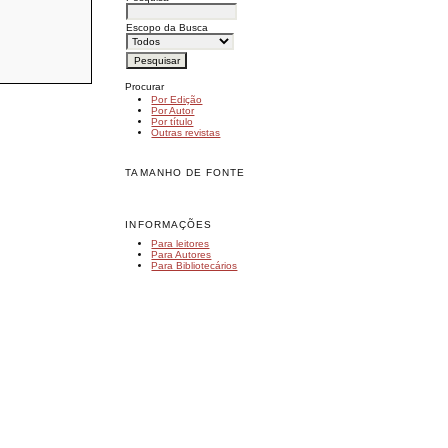
Escopo da Busca
Procurar
Por Edição
Por Autor
Por título
Outras revistas
TAMANHO DE FONTE
INFORMAÇÕES
Para leitores
Para Autores
Para Bibliotecários