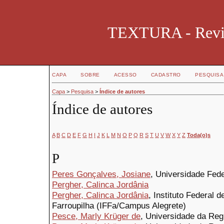
TEXTURA - Revist
CAPA
SOBRE
ACESSO
CADASTRO
PESQUISA
Capa
>
Pesquisa
>
Índice de autores
Índice de autores
A
B
C
D
E
F
G
H
I
J
K
L
M
N
O
P
Q
R
S
T
U
V
W
X
Y
Z
Toda(o)s
P
Peres Gonçalves, Josiane
, Universidade Fede
Pergher, Calinca Jordânia
Pergher, Calinca Jordânia
, Instituto Federal 
Farroupilha (IFFa/Campus Alegrete)
Pesce, Marly Krüger de
, Universidade da Regi