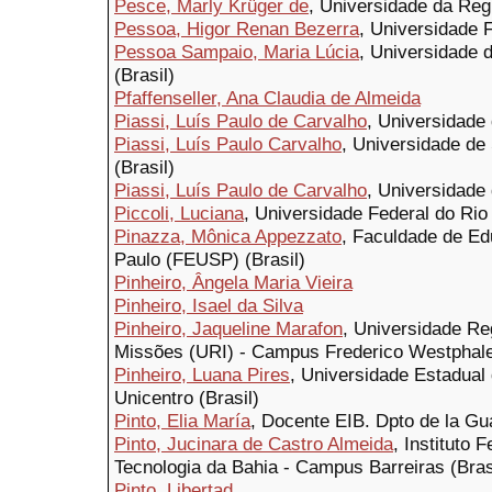
Pesce, Marly Krüger de
, Universidade da Regi
Pessoa, Higor Renan Bezerra
, Universidade 
Pessoa Sampaio, Maria Lúcia
, Universidade 
(Brasil)
Pfaffenseller, Ana Claudia de Almeida
Piassi, Luís Paulo de Carvalho
, Universidade 
Piassi, Luís Paulo Carvalho
, Universidade de
(Brasil)
Piassi, Luís Paulo de Carvalho
, Universidade 
Piccoli, Luciana
, Universidade Federal do Rio
Pinazza, Mônica Appezzato
, Faculdade de E
Paulo (FEUSP) (Brasil)
Pinheiro, Ângela Maria Vieira
Pinheiro, Isael da Silva
Pinheiro, Jaqueline Marafon
, Universidade Re
Missões (URI) - Campus Frederico Westphalen
Pinheiro, Luana Pires
, Universidade Estadual
Unicentro (Brasil)
Pinto, Elia María
, Docente EIB. Dpto de la Gu
Pinto, Jucinara de Castro Almeida
, Instituto 
Tecnologia da Bahia - Campus Barreiras (Bras
Pinto, Libertad