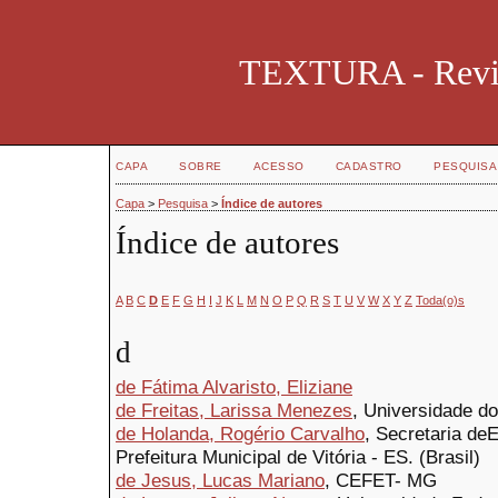
TEXTURA - Revist
CAPA
SOBRE
ACESSO
CADASTRO
PESQUISA
Capa
>
Pesquisa
>
Índice de autores
Índice de autores
A
B
C
D
E
F
G
H
I
J
K
L
M
N
O
P
Q
R
S
T
U
V
W
X
Y
Z
Toda(o)s
d
de Fátima Alvaristo, Eliziane
de Freitas, Larissa Menezes
, Universidade d
de Holanda, Rogério Carvalho
, Secretaria de
Prefeitura Municipal de Vitória - ES. (Brasil)
de Jesus, Lucas Mariano
, CEFET- MG