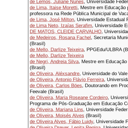
de Lemos, Juliane Nunes
, Universidade Feder
de Lima, Itaise Moretti
, Mestre em Educação p
professora na Rede Pública Municipal de Vacar
de Lima, José Milton
, Universidade Estadual P
de Lima Neto, Izaías Serafim
, Universidade E
DE MATOS, CLEIDE CARVALHO
, Universida
de Medeiros, Rosana Fachel
, Secretaria Mun
(Brasil)
de Mello, Darlize Teixeira
, PPGEdu/ULBRA (Br
de Mello, Darlize Teixeira
de Negri, Andreia Silva
, Mestre em Educação 
(Brasil)
de Oliveira, Aléxsandre
, Universidade do Vale 
de Oliveira, Antonio Flávio Ferreira
, Universid
de Oliveira, Carlos Böes
, Doutorando em Proc
Feevale (Brasil)
de Oliveira, Maria Roseane Cordeiro
, Univer
Programa de Pós-Graduação em Educação Co
de Oliveira, Mariana Lins
, Universidade Feder
de Oliveira, Moisés Alves
(Brasil)
de Oliveira Alves, Fábio Luidy
, Universidade 
de Oliveira Dreyer, Lenita Regina
, Universida