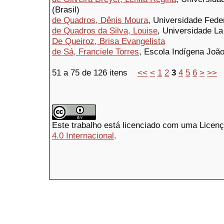
(Brasil)
de Quadros, Dênis Moura
, Universidade Fede
de Quadros da Silva, Louise
, Universidade La 
De Queiroz, Brisa Evangelista
de Sá, Franciele Torres
, Escola Indígena João
51 a 75 de 126 itens
<<
<
1
2
3
4
5
6
>
>>
Este trabalho está licenciado com uma Licen
4.0 Internacional
.