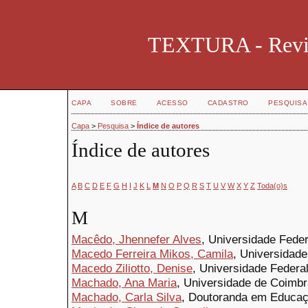
TEXTURA - Revist
CAPA
SOBRE
ACESSO
CADASTRO
PESQUISA
Capa
>
Pesquisa
>
Índice de autores
Índice de autores
A
B
C
D
E
F
G
H
I
J
K
L
M
N
O
P
Q
R
S
T
U
V
W
X
Y
Z
Toda(o)s
M
Macêdo, Jhennefer Alves
, Universidade Feder
Macedo Ferreira Mikos, Camila
, Universidade
Macedo Ziliotto, Denise
, Universidade Federal
Machado, Ana Maria
, Universidade de Coimbr
Machado, Carla Silva
, Doutoranda em Educa