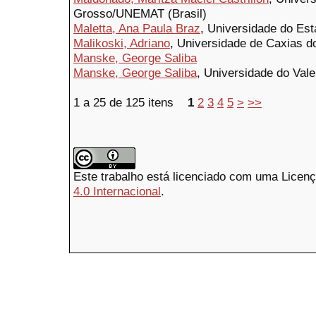
Grosso/UNEMAT (Brasil)
Maletta, Ana Paula Braz
, Universidade do Est
Malikoski, Adriano
, Universidade de Caxias do
Manske, George Saliba
Manske, George Saliba
, Universidade do Vale 
1 a 25 de 125 itens
1
2
3
4
5
>
>>
Este trabalho está licenciado com uma Licen
4.0 Internacional
.