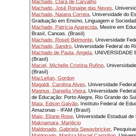
Machado, Clara de Carvalho
Machado, José Ronaipe das Neves
, Universi
Machado, Naiana Correia
, Universidade do E
Graduação em Ensino, Linguagem e Sociedad
Machado, Patrícia Aparecida
, Mestre em Educ
Brasil, Canoas. (Brasil)
Machado, Roseli Belmonte
, Universidade Fede
Machado, Sandro
, Universidade Federal do R
Machado de Paula, Angela
, UNIVERSIDADE 
(Brasil)
Maciel, Michelle Cristina Rufino
, Universidad
(Brasil)
MacLellan, Gordon
Magaldi, Carolina Alves
, Universidade Federal
Magnus, Daniella Vieira
, Universidade Federa
de Educação: Porto Alegre, Rio Grande do Sul
Maia, Edson Galvão
, Instituto Federal de Ed
Amazonas - IFAM (Brasil)
Maio, Eliane Rose
, Universidade Estadual de
Maknamara, Marlécio
Maldonado, Gabriela Sewaybricker
, Pesquisa
Maldonado, Maritza Maciel Castrillon
, Univer